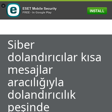
×
ESET Mobile Security
INSTALL
MENU
FREE - In Google Play
Siber
dolandırıcılar kısa
mesajlar
aracılığıyla
dolandırıcılık
peşinde