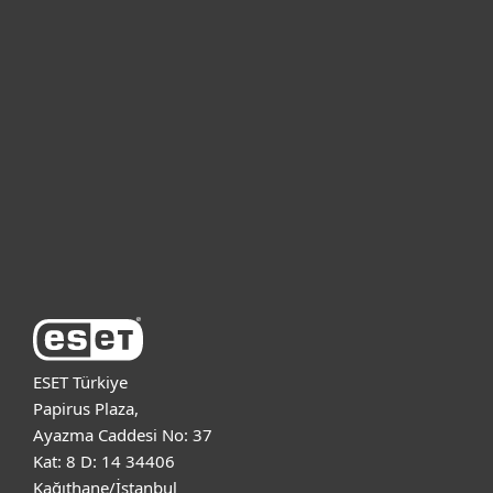
Bireysel
Kurumsal
Destek
ESET Hakkında
ESET Türkiye
Papirus Plaza,
Ayazma Caddesi No: 37
Kat: 8 D: 14 34406
Kağıthane/İstanbul