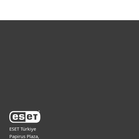
Bireysel
Kurumsal
Destek
ESET Hakkında
ESET Türkiye
Papirus Plaza,