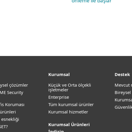
önleme ile başlar
Kurumsal
Destek
ysel çözümler
Küçük ve Orta ölçekli
Mevcut 
işletmeler
ME Security
Bireysel
Enterprise
Kurumsa
is Koruması
Tüm kurumsal ürünler
Güvenli
ürünleri
Kurumsal hizmetler
 esnekliği
Kurumsal Ürünleri
SET?
İndirin