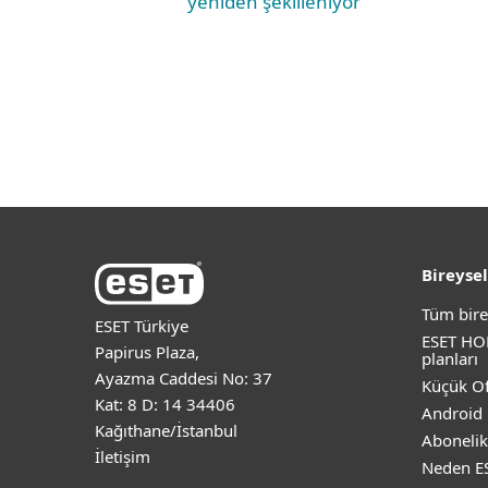
yeniden şekilleniyor
Bireysel
Tüm bire
ESET Türkiye
ESET HO
Papirus Plaza,
planları
Ayazma Caddesi No: 37
Küçük Of
Kat: 8 D: 14 34406
Android 
Kağıthane/İstanbul
Abonelik
İletişim
Neden E