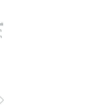
li
n
in