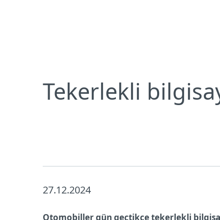
Bireysel
Kurumsal
Tekerlekli bilgisayarlarda gizlilik ve güvenlik tehl
Bireysel koruma
İndirin
Tekerlekli bilgisa
27.12.2024
Otomobiller gün geçtikçe tekerlekli bilgi