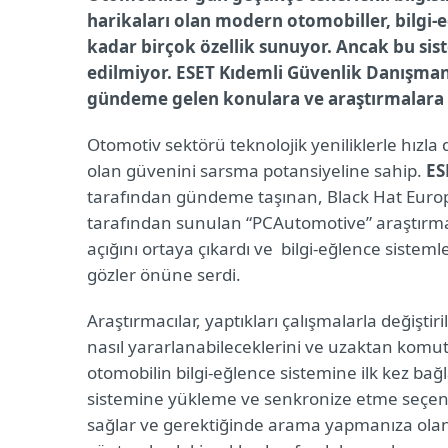
harikaları olan modern otomobiller, bilgi-e
kadar birçok özellik sunuyor. Ancak bu sist
edilmiyor. ESET Kıdemli Güvenlik Danışman
gündeme gelen konulara ve araştırmalara
Otomotiv sektörü teknolojik yeniliklerle hızl
olan güvenini sarsma potansiyeline sahip.
ES
tarafından gündeme taşınan, Black Hat Euro
tarafından sunulan “PCAutomotive” araştırmas
açığını ortaya çıkardı ve bilgi-eğlence sistemle
gözler önüne serdi.
Araştırmacılar, yaptıkları çalışmalarla değiştir
nasıl yararlanabileceklerini ve uzaktan komutlar
otomobilin bilgi-eğlence sistemine ilk kez bağ
sistemine yükleme ve senkronize etme seçeneğ
sağlar ve gerektiğinde arama yapmanıza olana