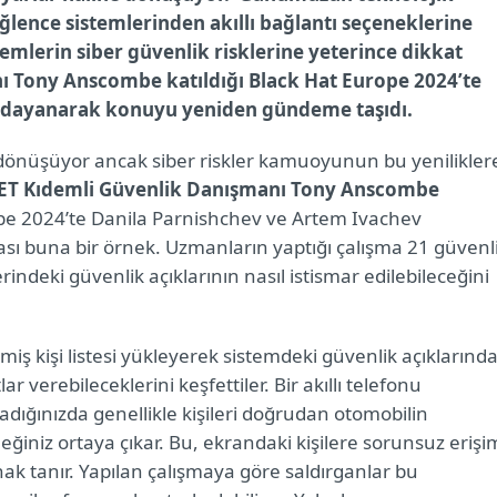
ğlence sistemlerinden akıllı bağlantı seçeneklerine
emlerin siber güvenlik risklerine yeterince dikkat
ı Tony Anscombe katıldığı Black Hat Europe 2024’te
 dayanarak konuyu yeniden gündeme taşıdı.
a dönüşüyor ancak siber riskler kamuoyunun bu yenilikler
ET Kıdemli Güvenlik Danışmanı Tony Anscombe
pe 2024’te Danila Parnishchev ve Artem Ivachev
ı buna bir örnek. Uzmanların yaptığı çalışma 21 güvenl
rindeki güvenlik açıklarının nasıl istismar edilebileceğini
ilmiş kişi listesi yükleyerek sistemdeki güvenlik açıklarınd
 verebileceklerini keşfettiler. Bir akıllı telefonu
ladığınızda genellikle kişileri doğrudan otomobilin
iniz ortaya çıkar. Bu, ekrandaki kişilere sorunsuz erişi
k tanır. Yapılan çalışmaya göre saldırganlar bu