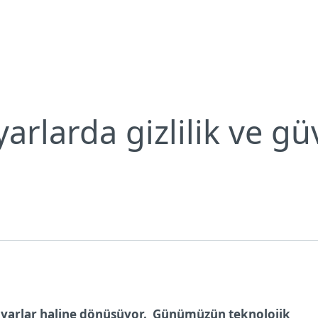
ikeleri
Neden ESET?
yarlarda gizlilik ve gü
sayarlar haline dönüşüyor. Günümüzün teknolojik