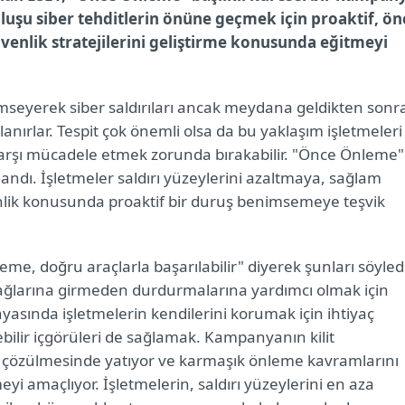
uşu siber tehditlerin önüne geçmek için proaktif, ön
enlik stratejilerini geliştirme konusunda eğitmeyi
nimseyerek siber saldırıları ancak meydana geldikten sonr
nırlar. Tespit çok önemli olsa da bu yaklaşım işletmeleri
 karşı mücadele etmek zorunda bırakabilir. "Önce Önleme"
andı. İşletmeler saldırı yüzeylerini azaltmaya, sağlam
lik konusunda proaktif bir duruş benimsemeye teşvik
, doğru araçlarla başarılabilir" diyerek şunları söyledi
ağlarına girmeden durdurmalarına yardımcı olmak için
asında işletmelerin kendilerini korumak için ihtiyaç
lebilir içgörüleri de sağlamak. Kampanyanın kilit
ın çözülmesinde yatıyor ve karmaşık önleme kavramlarını
yi amaçlıyor. İşletmelerin, saldırı yüzeylerini en aza