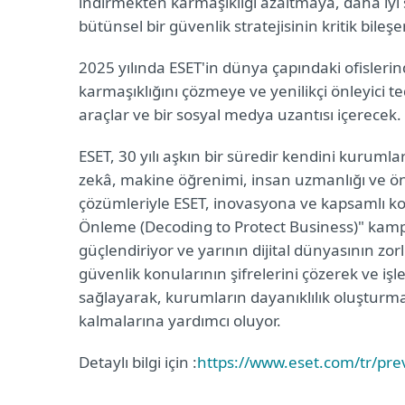
indirmekten karmaşıklığı azaltmaya, daha iy
bütünsel bir güvenlik stratejisinin kritik bile
2025 yılında ESET'in dünya çapındaki ofisleri
karmaşıklığını çözmeye ve yenilikçi önleyici t
araçlar ve bir sosyal medya uzantısı içerecek.
ESET, 30 yılı aşkın bir süredir kendini kurumla
zekâ, makine öğrenimi, insan uzmanlığı ve ö
çözümleriyle ESET, inovasyona ve kapsamlı ko
Önleme (Decoding to Protect Business)" kampan
güçlendiriyor ve yarının dijital dünyasının zor
güvenlik konularının şifrelerini çözerek ve işl
sağlayarak, kurumların dayanıklılık oluşturma
kalmalarına yardımcı oluyor.
Detaylı bilgi için :
https://www.eset.com/tr/prev