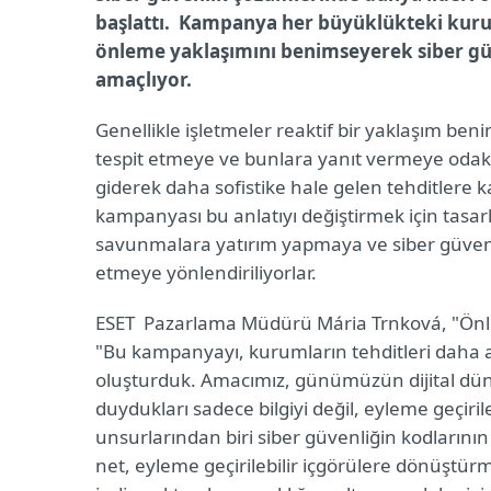
başlattı. Kampanya her büyüklükteki kurul
önleme yaklaşımını benimseyerek siber güv
amaçlıyor.
Genellikle işletmeler reaktif bir yaklaşım be
tespit etmeye ve bunlara yanıt vermeye odakla
giderek daha sofistike hale gelen tehditlere
kampanyası bu anlatıyı değiştirmek için tasarl
savunmalara yatırım yapmaya ve siber güven
etmeye yönlendiriliyorlar.
ESET Pazarlama Müdürü Mária Trnková, "Önleme
"Bu kampanyayı, kurumların tehditleri daha 
oluşturduk. Amacımız, günümüzün dijital düny
duydukları sadece bilgiyi değil, eyleme geçiri
unsurlarından biri siber güvenliğin kodların
net, eyleme geçirilebilir içgörülere dönüştürme