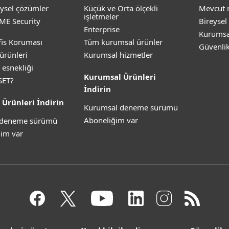
ysel çözümler
Küçük ve Orta ölçekli
Mevcut 
işletmeler
ME Security
Bireysel
Enterprise
Kurumsa
is Koruması
Tüm kurumsal ürünler
Güvenli
ürünleri
Kurumsal hizmetler
 esnekliği
Kurumsal Ürünleri
SET?
İndirin
 Ürünleri İndirin
Kurumsal deneme sürümü
Aboneliğim var
z deneme sürümü
im var