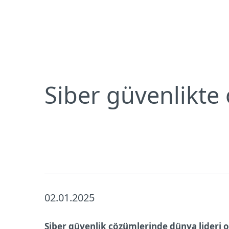
Bireysel
Kurumsal
Siber güvenlikte öncelik önleme ile başlar
Bireysel koruma
İndirin
Siber güvenlikte 
02.01.2025
Siber güvenlik çözümlerinde dünya lideri 