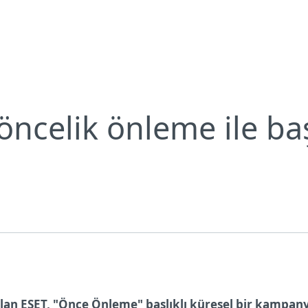
Neden ESET?
öncelik önleme ile ba
olan ESET, "Önce Önleme" başlıklı küresel bir kampan