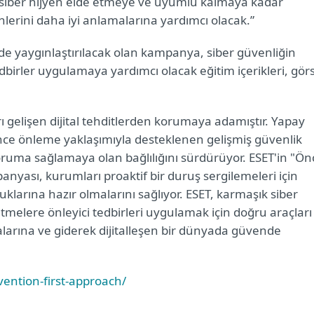
i siber hijyen elde etmeye ve uyumlu kalmaya kadar
şenlerini daha iyi anlamalarına yardımcı olacak.”
nde yaygınlaştırılacak olan kampanya, siber güvenliğin
edbirler uygulamaya yardımcı olacak eğitim içerikleri, gör
rı gelişen dijital tehditlerden korumaya adamıştır. Yapay
nce önleme yaklaşımıyla desteklenen gelişmiş güvenlik
ruma sağlamaya olan bağlılığını sürdürüyor. ESET'in "Ön
yası, kurumları proaktif bir duruş sergilemeleri için
luklarına hazır olmalarını sağlıyor. ESET, karmaşık siber
etmelere önleyici tedbirleri uygulamak için doğru araçları
larına ve giderek dijitalleşen bir dünyada güvende
ention-first-approach/