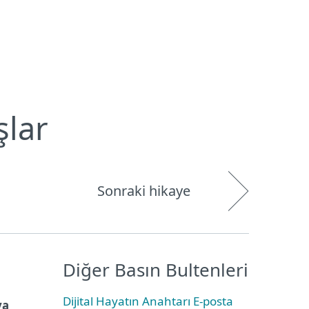
Hakkımızda
Blog
Mağaza
Türkiye
Kullanıcı alanı
şlar
Sonraki hikaye
Diğer Basın Bultenleri
Dijital Hayatın Anahtarı E-posta
ya