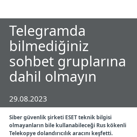
MENU
Telegramda
bilmediğiniz
sohbet gruplarına
dahil olmayın
29.08.2023
Siber güvenlik şirketi ESET teknik bilgisi
olmayanların bile kullanabileceği Rus kökenli
Telekopye dolandırıcılık aracını keşfetti.