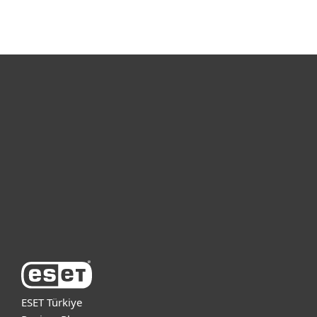
Bireysel
Kurumsal
Destek
ESET Hakkında
ESET Türkiye