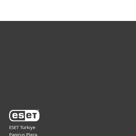
Bireysel
Kurumsal
Destek
ESET Hakkında
ESET Türkiye
Papirus Plaza,