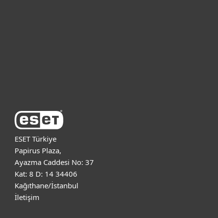
Bireysel
Kurumsal
Destek
ESET Hakkında
ESET Türkiye
Papirus Plaza,
Ayazma Caddesi No: 37
Kat: 8 D: 14 34406
Kağıthane/İstanbul
İletişim