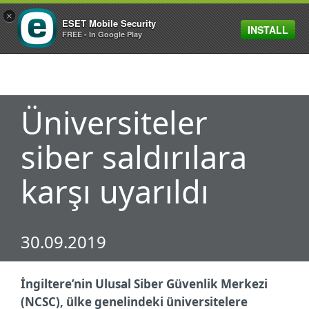
×
ESET Mobile Security
INSTALL
MENU
FREE - In Google Play
Üniversiteler
siber saldırılara
karşı uyarıldı
30.09.2019
İngiltere’nin Ulusal Siber Güvenlik Merkezi
(NCSC), ülke genelindeki üniversitelere