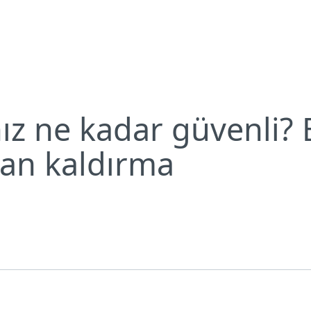
ik tehditlerini ortadan kaldırma
Neden ESET?
z ne kadar güvenli? 
dan kaldırma