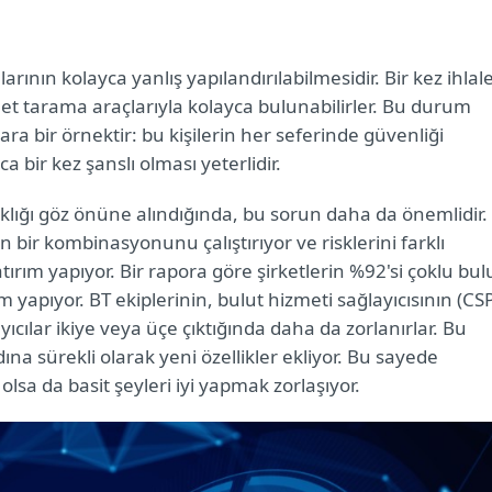
ının kolayca yanlış yapılandırılabilmesidir. Bir kez ihlal
net tarama araçlarıyla kolayca bulunabilirler. Bu durum
lara bir örnektir: bu kişilerin her seferinde güvenliği
a bir kez şanslı olması yeterlidir.
lığı göz önüne alındığında, bu sorun daha da önemlidir.
n bir kombinasyonunu çalıştırıyor ve risklerini farklı
ırım yapıyor. Bir rapora göre şirketlerin %92'si çoklu bul
ım yapıyor. BT ekiplerinin, bulut hizmeti sağlayıcısının (CS
ıcılar ikiye veya üçe çıktığında daha da zorlanırlar. Bu
na sürekli olarak yeni özellikler ekliyor. Bu sayede
olsa da basit şeyleri iyi yapmak zorlaşıyor.