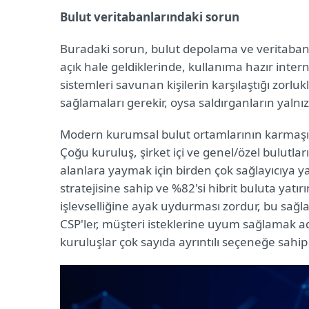
Bulut veritabanlarındaki sorun
Buradaki sorun, bulut depolama ve veritabanlar
açık hale geldiklerinde, kullanıma hazır inter
sistemleri savunan kişilerin karşılaştığı zorluk
sağlamaları gerekir, oysa saldırganların yalnızc
Modern kurumsal bulut ortamlarının karmaşık
Çoğu kuruluş, şirket içi ve genel/özel bulutları
alanlara yaymak için birden çok sağlayıcıya yat
stratejisine sahip ve %82'si hibrit buluta yatır
işlevselliğine ayak uydurması zordur, bu sağlay
CSP'ler, müşteri isteklerine uyum sağlamak adı
kuruluşlar çok sayıda ayrıntılı seçeneğe sahip 