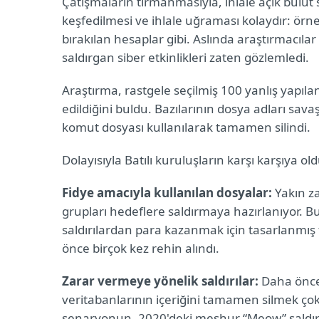
Çatışmaların tırmanmasıyla, ihlale açık bulu
keşfedilmesi ve ihlale uğraması kolaydır: ör
bırakılan hesaplar gibi. Aslında araştırmacıla
saldırgan siber etkinlikleri zaten gözlemledi.
Araştırma, rastgele seçilmiş 100 yanlış yapıla
edildiğini buldu. Bazılarının dosya adları savaş
komut dosyası kullanılarak tamamen silindi.
Dolayısıyla Batılı kuruluşların karşı karşıya ol
Fidye amacıyla kullanılan dosyalar:
Yakın za
grupları hedeflere saldırmaya hazırlanıyor. Bu
saldırılardan para kazanmak için tasarlanmış tak
önce birçok kez rehin alındı.
Zarar vermeye yönelik saldırılar:
Daha önce 
veritabanlarının içeriğini tamamen silmek çok 
senaryonun, 2020'deki meşhur “Meow” saldırıl