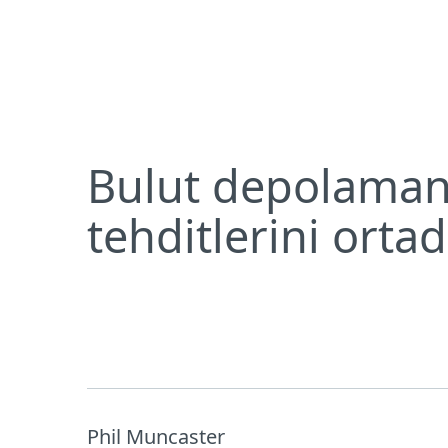
Bireysel
Kurumsal
Bulut depolamanız ne kadar güvenli? Bulut güvenl
Bireysel koruma
İndirin
Bulut depolamanı
tehditlerini orta
Phil Muncaster