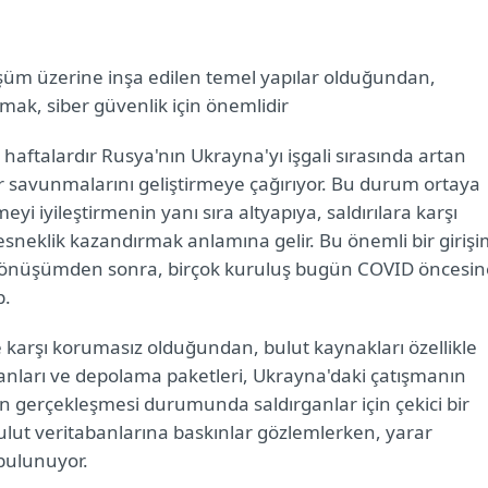
üşüm üzerine inşa edilen temel yapılar olduğundan,
kmak, siber güvenlik için önemlidir
haftalardır Rusya'nın Ukrayna'yı işgali sırasında artan
ber savunmalarını geliştirmeye çağırıyor. Bu durum ortaya
yi iyileştirmenin yanı sıra altyapıya, saldırılara karşı
esneklik kazandırmak anlamına gelir. Bu önemli bir giriş
tal dönüşümden sonra, birçok kuruluş bugün COVID öncesin
ip.
re karşı korumasız olduğundan, bulut kaynakları özellikle
banları ve depolama paketleri, Ukrayna'daki çatışmanın
arın gerçekleşmesi durumunda saldırganlar için çekici bir
bulut veritabanlarına baskınlar gözlemlerken, yarar
 bulunuyor.