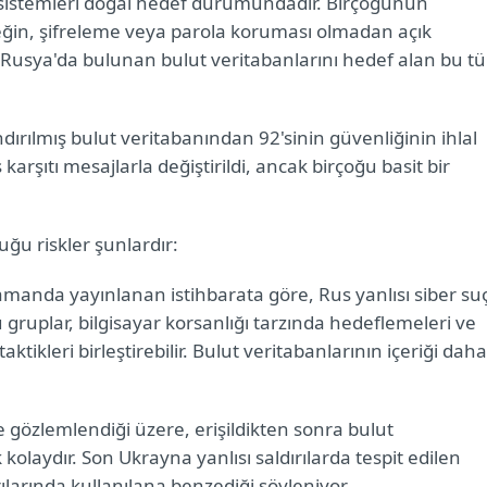
t sistemleri doğal hedef durumundadır. Birçoğunun
neğin, şifreleme veya parola koruması olmadan açık
r Rusya'da bulunan bulut veritabanlarını hedef alan bu tü
ndırılmış bulut veritabanından 92'sinin güvenliğinin ihlal
 karşıtı mesajlarla değiştirildi, ancak birçoğu basit bir
duğu riskler şunlardır:
manda yayınlanan istihbarata göre, Rus yanlısı siber su
 gruplar, bilgisayar korsanlığı tarzında hedeflemeleri ve
tikleri birleştirebilir. Bulut veritabanlarının içeriği daha
gözlemlendiği üzere, erişildikten sonra bulut
kolaydır. Son Ukrayna yanlısı saldırılarda tespit edilen
arında kullanılana benzediği söyleniyor.