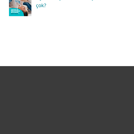
çok?
Bireysel
Kurumsal
Destek
ESET Hakkında