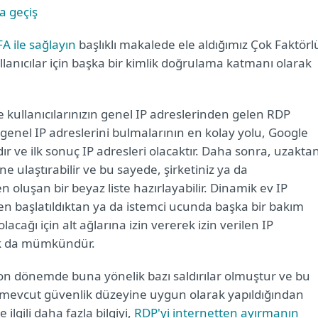
a geçiş
A ile sağlayın
başlıklı makalede ele aldığımız Çok Faktörl
lanıcılar için başka bir kimlik doğrulama katmanı olarak
llanıcılarınızın genel IP adreslerinden gelen RDP
n genel IP adreslerini bulmalarının en kolay yolu, Google
r ve ilk sonuç IP adresleri olacaktır. Daha sonra, uzakta
ne ulaştırabilir ve bu sayede, şirketiniz ya da
 oluşan bir beyaz liste hazırlayabilir. Dinamik ev IP
den başlatıldıktan ya da istemci ucunda başka bir bakım
acağı için alt ağlarına izin vererek izin verilen IP
ak da mümkündür.
 son dönemde buna yönelik bazı saldırılar olmuştur ve bu
mevcut güvenlik düzeyine uygun olarak yapıldığından
ilgili daha fazla bilgiyi,
RDP'yi internetten ayırmanın