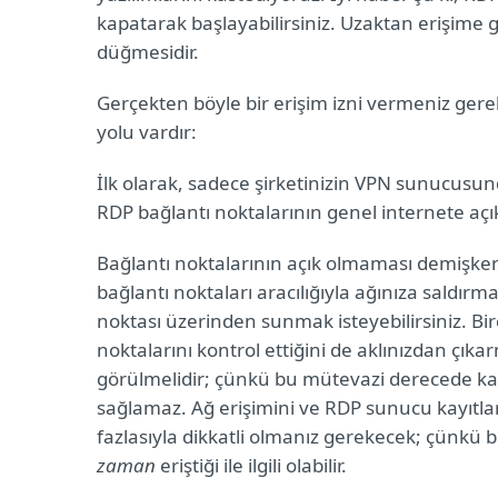
kapatarak başlayabilirsiniz. Uzaktan erişime 
düğmesidir.
Gerçekten böyle bir erişim izni vermeniz gere
yolu vardır:
İlk olarak, sadece şirketinizin VPN sunucusund
RDP bağlantı noktalarının genel internete açık
Bağlantı noktalarının açık olmaması demişken,
bağlantı noktaları aracılığıyla ağınıza saldır
noktası üzerinden sunmak isteyebilirsiniz. Birç
noktalarını kontrol ettiğini de aklınızdan çıka
görülmelidir; çünkü bu mütevazi derecede kar
sağlamaz. Ağ erişimini ve RDP sunucu kayıtlar
fazlasıyla dikkatli olmanız gerekecek; çünkü b
zaman
eriştiği ile ilgili olabilir.