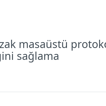
an erişimin güvenliğini sağlama
Neden ESET?
Uzak masaüstü protok
ğini sağlama