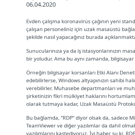
06.04.2020
Evden çalışma koronavirüs çağının yeni standard
çalışan personeliniz için uzak masaüstü bağl
şekilde nasıl yapacağınız burada açıklanmakta
Sunucularınıza ya da iş istasyonlarınızın mas
bir yoludur. Ama bu aynı zamanda, bilgisayar 
Örneğin bilgisayar korsanları Etki Alanı Denet
edebilirlerse, Windows altyapınızın sahibi ha
verebilirler. Muhasebe departmanları ve mu
şirketinizin fikri mülkiyet haklarını hortumlam
olarak tutmaya kadar, Uzak Masaüstü Protokolün
Bu bağlamda, “RDP” diyor olsak da, sadece Mi
TeamViewer ve diğer yazılımlar da dahil olma
yazılımlarını kastediyoruz. İyi haber şu ki, RD