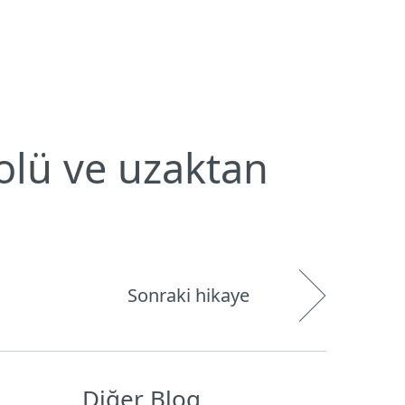
Hakkımızda
Blog
Mağaza
Türkiye
Kullanıcı alanı
olü ve uzaktan
Sonraki hikaye
Diğer Blog