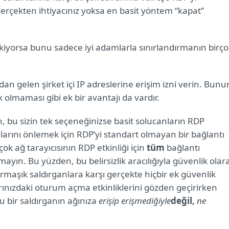
gerçekten ihtiyacınız yoksa en basit yöntem “kapat”
kiyorsa bunu sadece iyi adamlarla sınırlandırmanın birço
an gelen şirket içi IP adreslerine erişim izni verin. Bunu
 olmaması gibi ek bir avantajı da vardır.
 bu sizin tek seçeneğinizse basit solucanların RDP
malarını önlemek için RDP’yi standart olmayan bir bağlantı
ok ağ tarayıcısının RDP etkinliği için
tüm
bağlantı
rmayın. Bu yüzden, bu belirsizlik aracılığıyla güvenlik olar
maşık saldırganlara karşı gerçekte hiçbir ek güvenlik
ınızdaki oturum açma etkinliklerini gözden geçirirken
u bir saldırganın ağınıza
erişip erişmediğiyle
değil,
ne