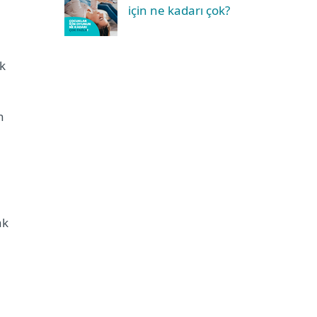
için ne kadarı çok?
k
n
ak