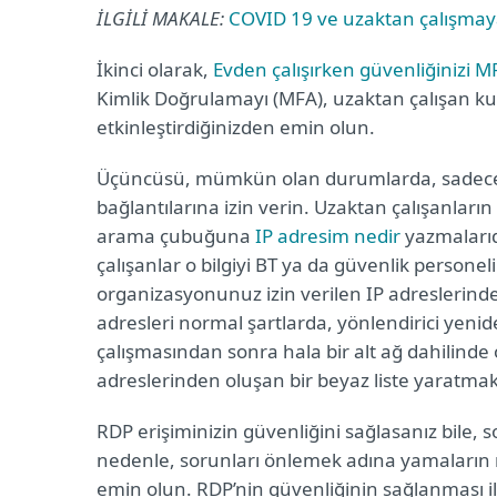
İLGİLİ MAKALE:
COVID 19 ve uzaktan çalışmay
İkinci olarak,
Evden çalışırken güvenliğinizi MF
Kimlik Doğrulamayı (MFA), uzaktan çalışan kul
etkinleştirdiğinizden emin olun.
Üçüncüsü, mümkün olan durumlarda, sadece ku
bağlantılarına izin verin. Uzaktan çalışanları
arama çubuğuna
IP adresim nedir
yazmalarıdı
çalışanlar o bilgiyi BT ya da güvenlik personeli
organizasyonunuz izin verilen IP adreslerinden
adresleri normal şartlarda, yönlendirici yeni
çalışmasından sonra hala bir alt ağ dahilinde ol
adreslerinden oluşan bir beyaz liste yaratm
RDP erişiminizin güvenliğini sağlasanız bile,
nedenle, sorunları önlemek adına yamaların 
emin olun. RDP’nin güvenliğinin sağlanması ile 