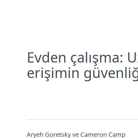
Bireysel
Kurumsal
Evden çalışma: Uzak masaüstü protokolü ve uzakt
Bireysel koruma
İndirin
Evden çalışma: 
erişimin güvenli
Aryeh Goretsky ve Cameron Camp