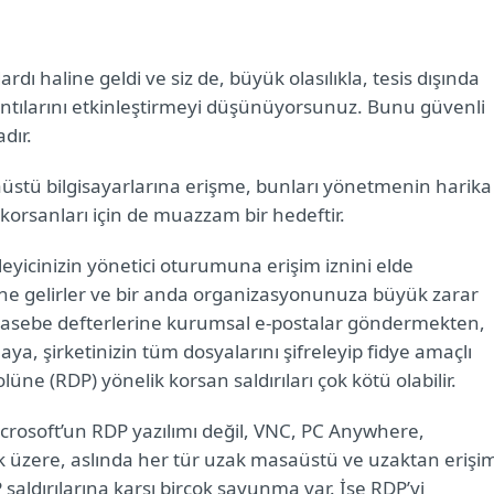
ı haline geldi ve siz de, büyük olasılıkla, tesis dışında
antılarını etkinleştirmeyi düşünüyorsunuz. Bunu güvenli
dır.
aüstü bilgisayarlarına erişme, bunları yönetmenin harika
korsanları için de muazzam bir hedeftir.
leyicinizin yönetici oturumuna erişim iznini elde
line gelirler ve bir anda organizasyonunuza büyük zarar
hasebe defterlerine kurumsal e-postalar göndermekten,
aya, şirketinizin tüm dosyalarını şifreleyip fidye amaçlı
e (RDP) yönelik korsan saldırıları çok kötü olabilir.
crosoft’un RDP yazılımı değil, VNC, PC Anywhere,
k üzere, aslında her tür uzak masaüstü ve uzaktan erişi
P saldırılarına karşı birçok savunma var. İşe RDP’yi