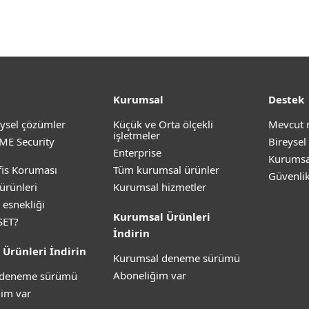
Kurumsal
Destek
ysel çözümler
Küçük ve Orta ölçekli
Mevcut 
işletmeler
ME Security
Bireysel
Enterprise
Kurumsa
is Koruması
Tüm kurumsal ürünler
Güvenli
ürünleri
Kurumsal hizmetler
 esnekliği
Kurumsal Ürünleri
SET?
İndirin
 Ürünleri İndirin
Kurumsal deneme sürümü
Aboneliğim var
z deneme sürümü
im var