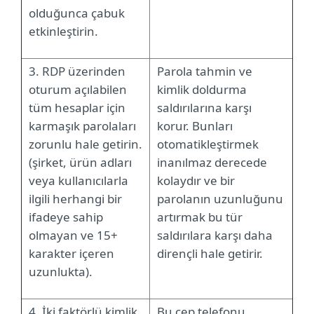
olduğunca çabuk
etkinleştirin.
3. RDP üzerinden
Parola tahmin ve
oturum açılabilen
kimlik doldurma
tüm hesaplar için
saldırılarına karşı
karmaşık parolaları
korur. Bunları
zorunlu hale getirin.
otomatikleştirmek
(şirket, ürün adları
inanılmaz derecede
veya kullanıcılarla
kolaydır ve bir
ilgili herhangi bir
parolanın uzunluğunu
ifadeye sahip
artırmak bu tür
olmayan ve 15+
saldırılara karşı daha
karakter içeren
dirençli hale getirir.
uzunlukta).
4. İki faktörlü kimlik
Bu cep telefonu,