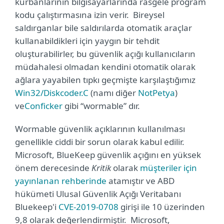
kurbanlarının bilgisayarlarında rasgele program
kodu çalıştırmasına izin verir.
Bireysel
saldırganlar bile saldırılarda otomatik araçlar
kullanabildikleri için yaygın bir tehdit
oluşturabilirler, bu güvenlik açığı kullanıcıların
müdahalesi olmadan kendini otomatik olarak
ağlara yayabilen tıpkı geçmişte karşılaştığımız
Win32/Diskcoder.C
(namı diğer
NotPetya
)
ve
Conficker
gibi “wormable” dır.
Wormable güvenlik açıklarının kullanılması
genellikle ciddi bir sorun olarak kabul edilir.
Microsoft, BlueKeep güvenlik açığını en yüksek
önem derecesinde
Kritik
olarak
müşteriler için
yayınlanan rehberinde
atamıştır ve ABD
hükümeti Ulusal Güvenlik Açığı Veritabanı
Bluekeep'i
CVE-2019-0708
girişi ile 10 üzerinden
9,8 olarak değerlendirmiştir. Microsoft,