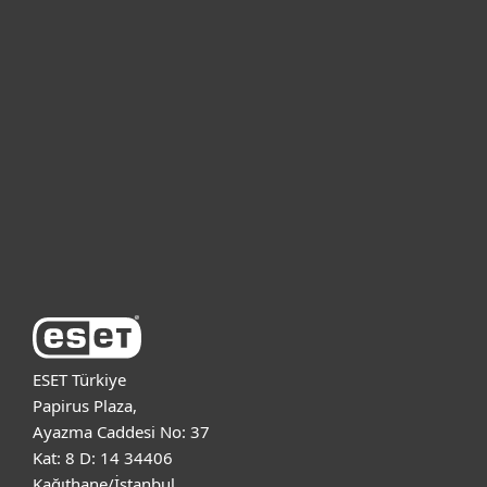
Bireysel
Kurumsal
Destek
ESET Hakkında
ESET Türkiye
Papirus Plaza,
Ayazma Caddesi No: 37
Kat: 8 D: 14 34406
Kağıthane/İstanbul