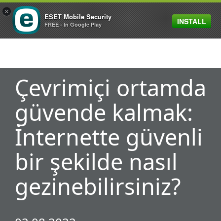
×
ESET Mobile Security
INSTALL
MENU
FREE - In Google Play
Çevrimiçi ortamda
güvende kalmak:
İnternette güvenli
bir şekilde nasıl
gezinebilirsiniz?