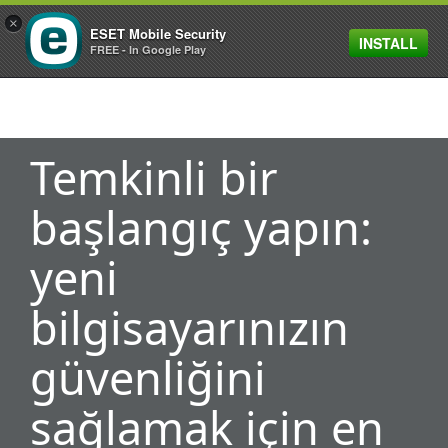
×
ESET Mobile Security
INSTALL
MENU
FREE - In Google Play
Temkinli bir
başlangıç yapın:
yeni
bilgisayarınızın
güvenliğini
sağlamak için en