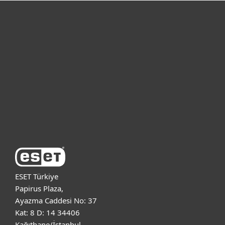
Bireysel
Kurumsal
Destek
ESET Hakkında
ESET Türkiye
Papirus Plaza,
Ayazma Caddesi No: 37
Kat: 8 D: 14 34406
Kağıthane/İstanbul