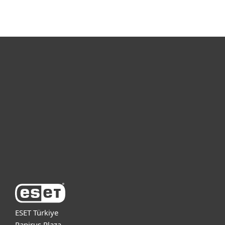
Bireysel
Kurumsal
Destek
ESET Hakkında
ESET Türkiye
Papirus Plaza,