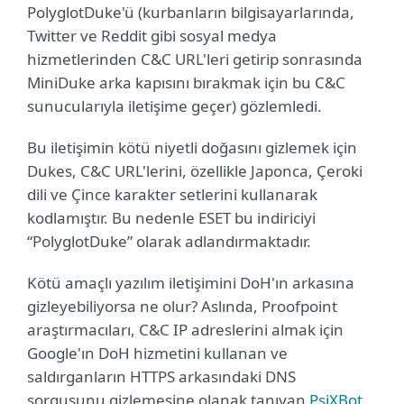
PolyglotDuke'ü (kurbanların bilgisayarlarında,
Twitter ve Reddit gibi sosyal medya
hizmetlerinden C&C URL'leri getirip sonrasında
MiniDuke arka kapısını bırakmak için bu C&C
sunucularıyla iletişime geçer) gözlemledi.
Bu iletişimin kötü niyetli doğasını gizlemek için
Dukes, C&C URL'lerini, özellikle Japonca, Çeroki
dili ve Çince karakter setlerini kullanarak
kodlamıştır. Bu nedenle ESET bu indiriciyi
“PolyglotDuke” olarak adlandırmaktadır.
Kötü amaçlı yazılım iletişimini DoH'ın arkasına
gizleyebiliyorsa ne olur? Aslında, Proofpoint
araştırmacıları, C&C IP adreslerini almak için
Google'ın DoH hizmetini kullanan ve
saldırganların HTTPS arkasındaki DNS
sorgusunu gizlemesine olanak tanıyan
PsiXBot