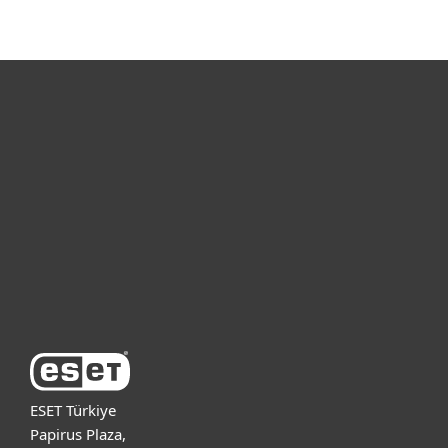
MENU
Bireysel
Kurumsal
Destek
ESET Hakkında
ESET Türkiye
Papirus Plaza,