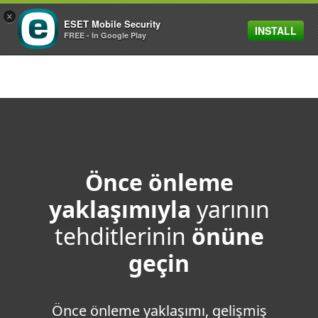
×
ESET Mobile Security
INSTALL
MENU
FREE - In Google Play
Önce önleme
yaklaşımıyla
yarının
tehditlerinin
önüne
geçin
Önce önleme yaklaşımı, gelişmiş