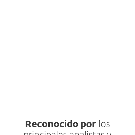
ESET LiveGuard Advanced
Inteligencia de Amenazas
de ESET
Autenticación Multifactor
Reconocido por
los