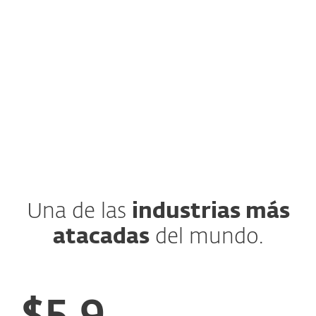
estas aumentará, lo que requiere
medidas de seguridad mejoradas para el
acceso remoto y la protección de
endpoints.
Una de las
industrias más
atacadas
del mundo.