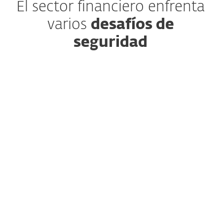
El sector financiero enfrenta
varios
desafíos de
seguridad
Cumplimiento normativo
Navegar por regulaciones complejas
como DORA y NIS2 requiere medidas de
cumplimiento rigurosas. La falta de
cumplimiento puede resultar en
repercusiones legales y financieras para
toda la operación.