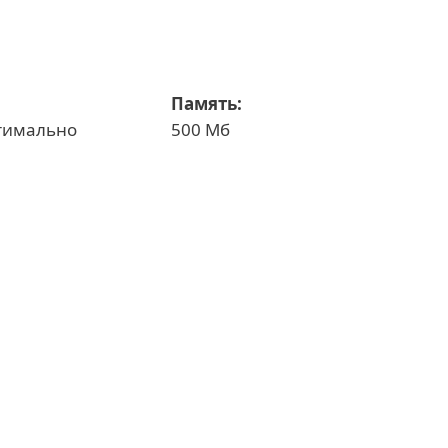
Память:
тимально
500 Мб
Документация
Опции загрузки
Обычная загрузка
Другие версии продукта