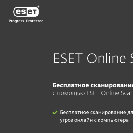
ESET
UZ-RU
Для дома
ESET Online Scanner
ESET Online 
Бесплатное сканирован
с помощью
ESET Online Sca
Бесплатное сканирование д
угроз онлайн с компьютера