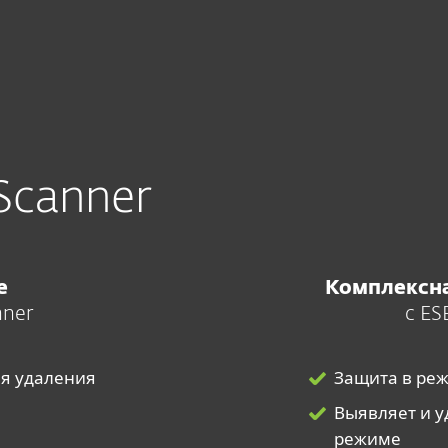
Scanner
ие
Комплексна
nner
с ES
ля удаления
Защита в реж
Выявляет и у
режиме