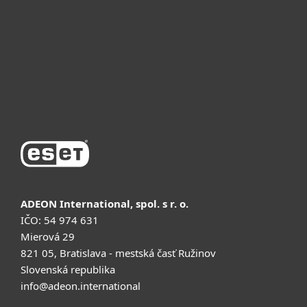
Почему ESET
Поддержка
Купить
ADEON International, spol. s r. o.
IČO: 54 974 631
Mierová 29
821 05, Bratislava - mestská časť Ružinov
Slovenská republika
info@adeon.international