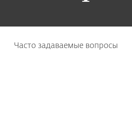
Часто задаваемые вопросы
Защищает ли ESET от таких
типов вредоносных
программ, как программы-
вымогатели?
Почему пользователи
выбирают ESET?