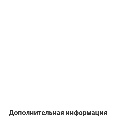
приобрести подписки на
дополнительные компьютеры,
ноутбуки, мобильные устройства и
серверы.
Переход на другое устройство
Также вы имеете право использовать
действующую подписку ESET после
перехода на новое устройство, даже
если последний работает под
управлением другой операционной
системы.
Дополнительная информация