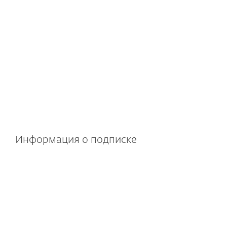
Для облачных приложений
Подписка на Microsoft 365
или Google Workspace
для соединения с сервисами
(Exchange Online, OneDrive,
SharePoint Online, Teams, Gmail,
Google Drive)
Информация о подписке
В состав входит облачное
и локальное управление
Платформа для удаленного
управления доступна