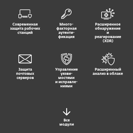
Современная
Много-
Расширенное
защита рабочих
факторная
обнаружение
станций
аутенти-
и
фикация
реагирование
(XDR)
Защита
Управление
Расширенный
почтовых
уязви-
анализ в облаке
серверов
мостями
и исправле-
ниями
Все
модули