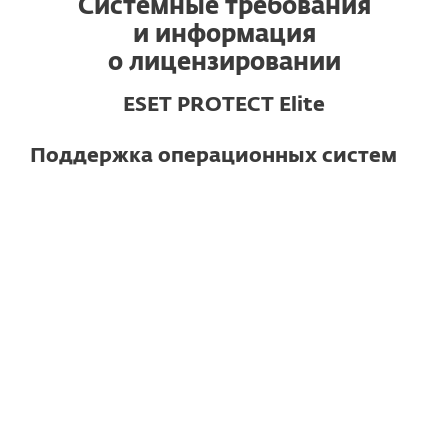
Системные требования
и информация
о лицензировании
ESET PROTECT Elite
Поддержка операционных систем
Для компьютеров
Windows
macOS
Linux
Обратите внимание!
Функционал
может отличаться в зависимости от
операционной системы и версии.
Подробные технические