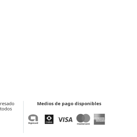
Administración remota
Protección para banca online
Control Parental
Firewall personal
YEAR
COMPRAR
presado
Medios de pago disponibles
 todos