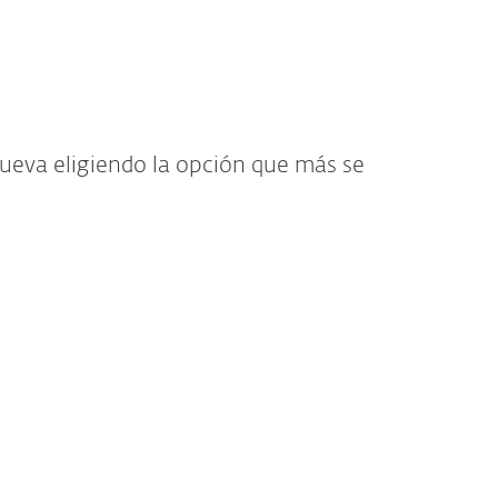
Acerca de
Blog
Tienda
Venezuela
Cliente existente
ueva eligiendo la opción que más se
ESET Internet Security
Ideal para usuarios modernos que utilizan Internet para
comprar, realizar operaciones bancarias, trabajar y
comunicarse.