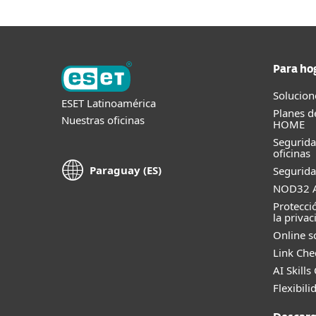
Para ho
Solucion
ESET Latinoamérica
Planes d
Nuestras oficinas
HOME
Segurid
oficinas
Paraguay (ES)
Segurida
NOD32 A
Protecci
la privac
Online s
Link Che
AI Skills
Flexibili