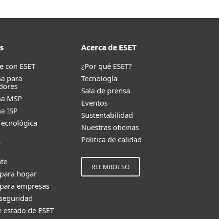
s
Acerca de ESET
e con ESET
¿Por qué ESET?
a para
Tecnología
dores
Sala de prensa
ma MSP
Eventos
a ISP
Sustentabilidad
Tecnológica
Nuestras oficinas
Politica de calidad
e
nte
REEMBOLSO
 para hogar
 para empresas
 seguridad
e estado de ESET