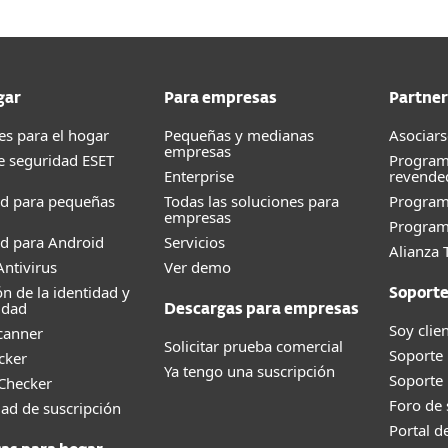
gar
Para empresas
Partner
es para el hogar
Pequeñas y medianas
Asociars
empresas
e seguridad ESET
Program
Enterprise
revende
ad para pequeñas
Todas las soluciones para
Progra
empresas
Program
d para Android
Servicios
Alianza 
ntivirus
Ver demo
ón de la identidad y
Soport
idad
Descargas para empresas
Soy clie
canner
Solicitar prueba comercial
Soporte
cker
Ya tengo una suscripción
Soporte
 Checker
Foro de
dad de suscripción
Portal d