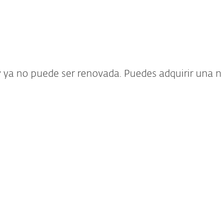
esas
Para Partners
scargar
¿Por qué ESET?
 ya no puede ser renovada. Puedes adquirir una n
tivirus
ara gamers y usuarios que no