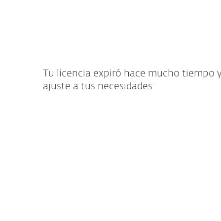
Para el Hogar
Para Empr
VE
Renovacion Hogar +45 Post
Protección para el Hogar
De
Tu licencia expiró hace mucho tiempo y
ajuste a tus necesidades:
ESET NOD32 An
Rapido y liviano, ideal p
quieren interrupciones.