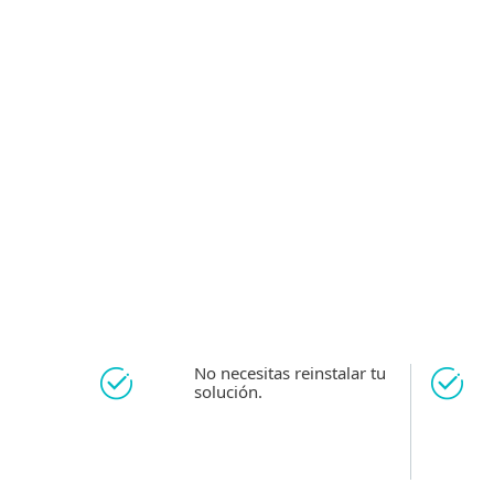
Antivirus & antispyw
YEAR
COMPRAR
No necesitas reinstalar tu
solución.