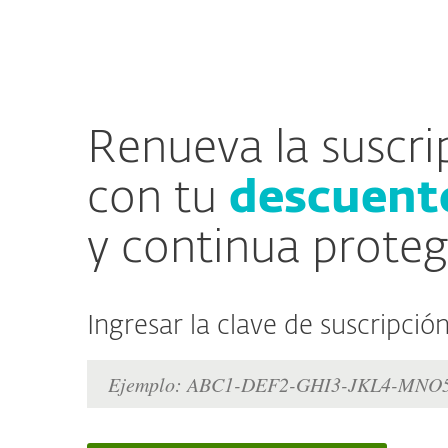
Para el Hogar
Para Empr
VE
Renueva tu licencia
Protección para el Hogar
Renueva la suscri
con tu
descuento
y continua prote
Ingresar la clave de suscripció