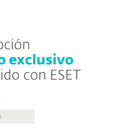
esas
Para Partners
Descargar
¿Por qué ESET?
pción
 exclusivo
gido con ESET
n