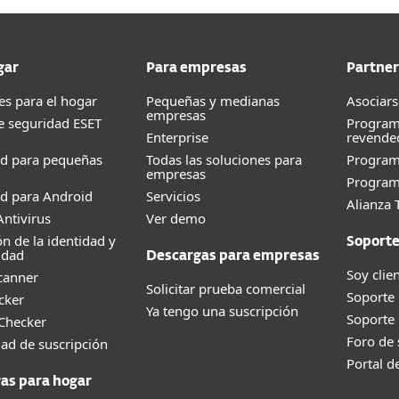
gar
Para empresas
Partner
es para el hogar
Pequeñas y medianas
Asociars
empresas
e seguridad ESET
Program
Enterprise
revende
ad para pequeñas
Todas las soluciones para
Progra
empresas
Program
d para Android
Servicios
Alianza 
ntivirus
Ver demo
ón de la identidad y
Soport
idad
Descargas para empresas
Soy clie
canner
Solicitar prueba comercial
Soporte
cker
Ya tengo una suscripción
Soporte
 Checker
Foro de
dad de suscripción
Portal d
as para hogar