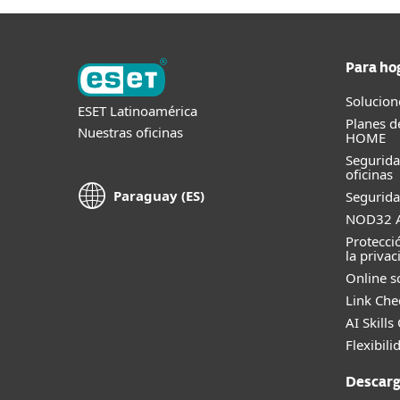
Para ho
Solucion
ESET Latinoamérica
Planes d
Nuestras oficinas
HOME
Segurid
oficinas
Paraguay (ES)
Segurida
NOD32 A
Protecci
la privac
Online s
Link Che
AI Skills
Flexibili
Descarg