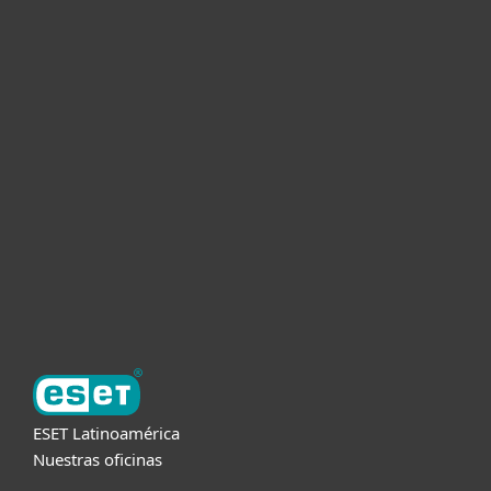
Hogar
Empresas
Partners
Soporte
Acerca de ESET
ESET Latinoamérica
Nuestras oficinas