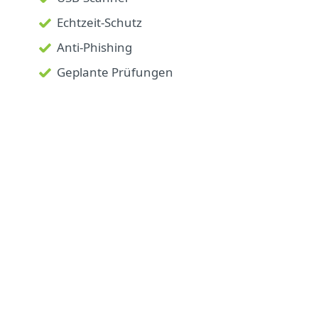
Echtzeit-Schutz
Anti-Phishing
Geplante Prüfungen
Erfahren Sie mehr über das
Internet der Dinge
Unter "Internet der Dinge" (im Englischen
"Internet of Things" = IoT) wird ein
Netzwerk aus verschiedenen intelligenten
Geräten wie Smartphones,
Haushaltsgeräten , Autos oder Fernsehern