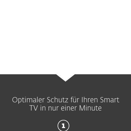
verstanden, die online miteinander
kommunizieren können.
Sobald ein Gerät Zugang zum Internet hat,
sollten Sie es mit einer zuverlässigen
Sicherheitslösung schützen.
Optimaler Schutz für Ihren Smart
TV in nur einer Minute