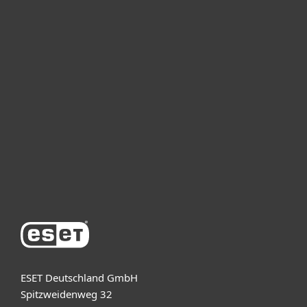
Heimanwender
Unternehmen
ESET Partner
Support
Über ESET
ESET Deutschland GmbH
Spitzweidenweg 32