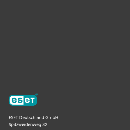
Heimanwender
Unternehmen
ESET Partner
Support
Über ESET
ESET Deutschland GmbH
Spitzweidenweg 32