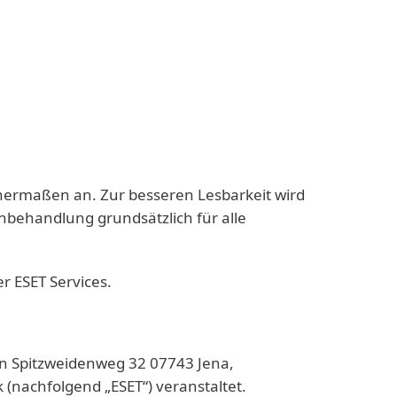
Über ESET
Blog
Onlineshop
Germany
Kundenbereich
chermaßen an. Zur besseren Lesbarkeit wird
hbehandlung grundsätzlich für alle
 ESET Services.
in Spitzweidenweg 32 07743 Jena,
k (nachfolgend „ESET“) veranstaltet.