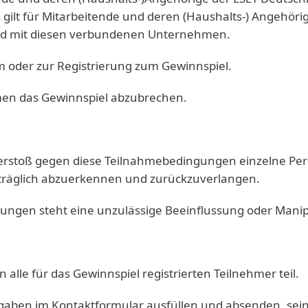
lt für Mitarbeitende und deren (Haushalts-) Angehörig
nd mit diesen verbundenen Unternehmen.
m oder zur Registrierung zum Gewinnspiel.
lemen das Gewinnspiel abzubrechen.
em Verstoß gegen diese Teilnahmebedingungen einzelne P
träglich abzuerkennen und zurückzuverlangen.
ngen steht eine unzulässige Beeinflussung oder Manipu
alle für das Gewinnspiel registrierten Teilnehmer teil.
gaben im Kontaktformular ausfüllen und absenden, seine