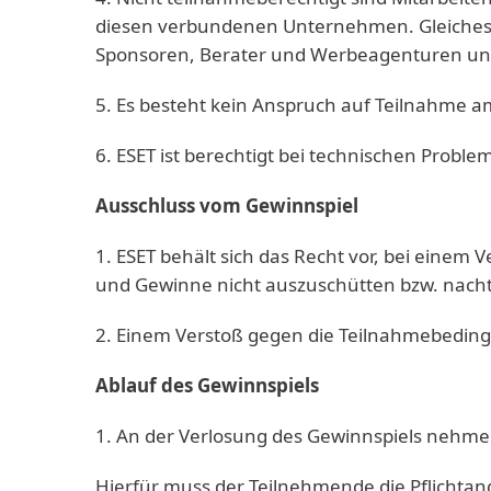
diesen verbundenen Unternehmen. Gleiches gi
Sponsoren, Berater und Werbeagenturen u
5. Es besteht kein Anspruch auf Teilnahme a
6. ESET ist berechtigt bei technischen Prob
Ausschluss vom Gewinnspiel
1. ESET behält sich das Recht vor, bei ein
und Gewinne nicht auszuschütten bzw. nach
2. Einem Verstoß gegen die Teilnahmebedingu
Ablauf des Gewinnspiels
1. An der Verlosung des Gewinnspiels nehmen 
Hierfür muss der Teilnehmende die Pflichtan