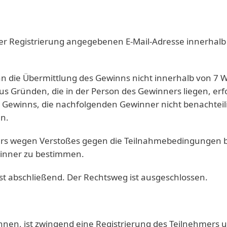
i der Registrierung angegebenen E-Mail-Adresse innerha
nn die Übermittlung des Gewinns nicht innerhalb von 7 
Gründen, die in der Person des Gewinners liegen, erfolg
ewinns, die nachfolgenden Gewinner nicht benachteiligt
n.
ners wegen Verstoßes gegen die Teilnahmebedingungen beh
inner zu bestimmen.
st abschließend. Der Rechtsweg ist ausgeschlossen.
nen, ist zwingend eine Registrierung des Teilnehmers 