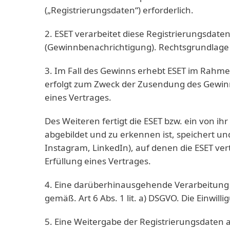
(„Registrierungsdaten“) erforderlich.
2. ESET verarbeitet diese Registrierungsdat
(Gewinnbenachrichtigung). Rechtsgrundlage is
3. Im Fall des Gewinns erhebt ESET im Rahm
erfolgt zum Zweck der Zusendung des Gewinns
eines Vertrages.
Des Weiteren fertigt die ESET bzw. ein von 
abgebildet und zu erkennen ist, speichert und
Instagram, LinkedIn), auf denen die ESET vert
Erfüllung eines Vertrages.
4. Eine darüberhinausgehende Verarbeitung f
gemäß. Art 6 Abs. 1 lit. a) DSGVO. Die Einwil
5. Eine Weitergabe der Registrierungsdaten a