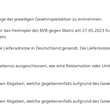
Page der jeweiligen Gewinnspielaktion zu entnehmen.
für das Heimspiel des BVB gegen Mainz am 27.05.2023 für
ahr.
ne Lieferadresse in Deutschland gesandt. Die Lieferkos
 ebenso ausgeschlossen, wie eine Reklamation oder Um
gen Abgaben, welche gegebenenfalls aufgrund des Gewin
gen Abgaben, welche gegebenenfalls aufgrund des Gewin