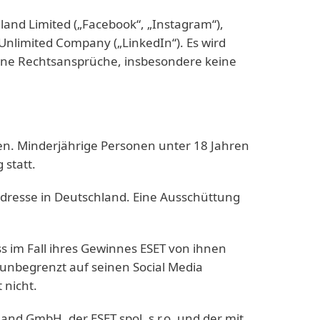
land Limited („Facebook“, „Instagram“),
 Unlimited Company („LinkedIn“). Es wird
ine Rechtsansprüche, insbesondere keine
en. Minderjährige Personen unter 18 Jahren
statt.
dresse in Deutschland. Eine Ausschüttung
s im Fall ihres Gewinnes ESET von ihnen
 unbegrenzt auf seinen Social Media
 nicht.
nd GmbH, der ESET spol. s r.o. und der mit