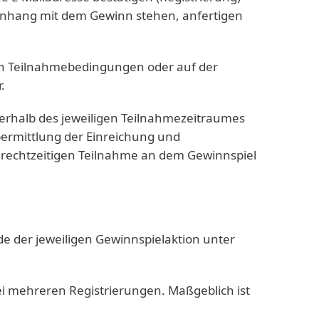
menhang mit dem Gewinn stehen, anfertigen
esen Teilnahmebedingungen oder auf der
.
nnerhalb des jeweiligen Teilnahmezeitraumes
ermittlung der Einreichung und
 rechtzeitigen Teilnahme an dem Gewinnspiel
e der jeweiligen Gewinnspielaktion unter
ei mehreren Registrierungen. Maßgeblich ist