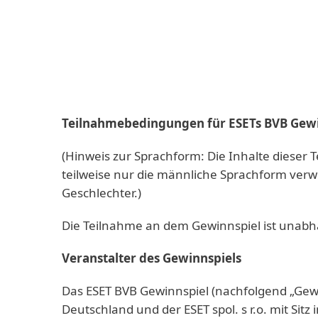
Für Heimanwender
Für
at
TakeItESET Gewinnspiel
Heimanwender-Lösungen
D
Teilnahmebedingungen für ESETs BVB Gewinn
(Hinweis zur Sprachform: Die Inhalte dieser
teilweise nur die männliche Sprachform verw
Geschlechter.)
Die Teilnahme an dem Gewinnspiel ist unabh
Veranstalter des Gewinnspiels
Das ESET BVB Gewinnspiel (nachfolgend „Gewi
Deutschland und der ESET spol. s r.o. mit Sitz