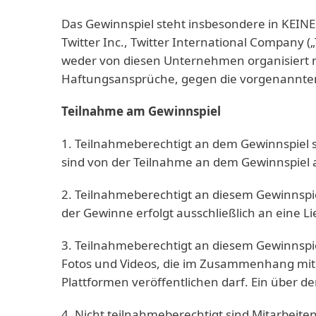
Das Gewinnspiel steht insbesondere in KEINER
Twitter Inc., Twitter International Company (
weder von diesen Unternehmen organisiert n
Haftungsansprüche, gegen die vorgenannt
Teilnahme am Gewinnspiel
1. Teilnahmeberechtigt an dem Gewinnspiel s
sind von der Teilnahme an dem Gewinnspiel a
2. Teilnahmeberechtigt an diesem Gewinnspi
der Gewinne erfolgt ausschließlich an eine L
3. Teilnahmeberechtigt an diesem Gewinnspiel
Fotos und Videos, die im Zusammenhang mit d
Plattformen veröffentlichen darf. Ein über
4. Nicht teilnahmeberechtigt sind Mitarbeite