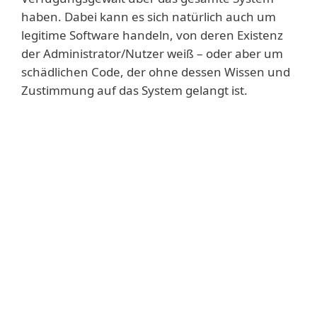
haben. Dabei kann es sich natürlich auch um
legitime Software handeln, von deren Existenz
der Administrator/Nutzer weiß – oder aber um
schädlichen Code, der ohne dessen Wissen und
Zustimmung auf das System gelangt ist.
Mehr erfahren
Natürlich erkennt ESETs UEFI-Scanner auch
das neu entdeckte Rootkit und bietet so
besten Schutz auf allen Ebenen.
Ist das System allerdings einmal infiziert, ist
die Reinigung für den typischen Nutzer nur
schwer durchführbar. Im Allgemeinen
muss der Chip mit einem neuen, sauberen
Firmware-Image bespielt werden. Ist dies