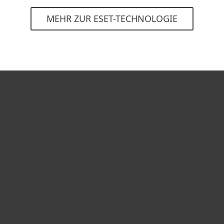
MEHR ZUR ESET-TECHNOLOGIE
Heimanwender
Unternehmen
ESET Partner
Support
Über ESET