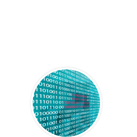
untersucht wird, bleiben die Aktivitäten des
Rootkits zudem meist verborgen. Eine
Ausnahme bilden hier die
Sicherheitslösungen von ESET
, die dank
UEFI-Scanner auch diese Ebene eingehend
analysieren.