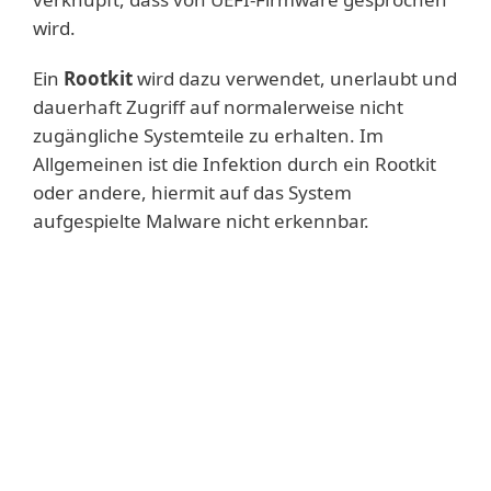
wird.
Ein
Rootkit
wird dazu verwendet, unerlaubt und
dauerhaft Zugriff auf normalerweise nicht
zugängliche Systemteile zu erhalten. Im
Allgemeinen ist die Infektion durch ein Rootkit
oder andere, hiermit auf das System
aufgespielte Malware nicht erkennbar.
Mehr erfahren
Ein UEFI-Rootkit ist extrem gefährlich, da es
sehr schwer zu entfernen ist und selbst
eine Neuinstallation des Betriebssystems
und den Austausch der Festplatte
übersteht. Da die Integrität von Firmware-
Code zumeist nicht auf Auffälligkeiten