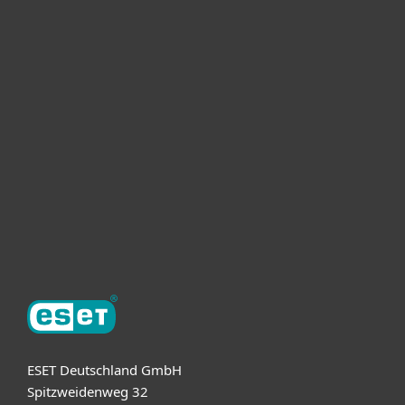
Heimanwender
Unternehmen
ESET Partner
Support
Über ESET
ESET Deutschland GmbH
Spitzweidenweg 32