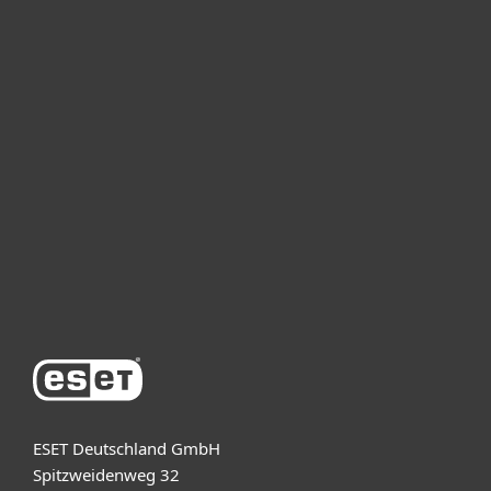
Heimanwender
Unternehmen
ESET Partner
Support
Über ESET
ESET Deutschland GmbH
Spitzweidenweg 32