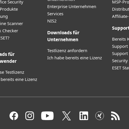
ice Security
MSP-Pr
Enterprise Unternehmen
 Produkte
Distribu
Services
rung
Affilia
NIS2
ine Scanner
Suppor
k Checker
Downloads für
SET?
Bereits 
Unternehmen
Support
Testlizenz anfordern
Support
ds für
Ich habe bereits eine Lizenz
Securit
wender
ESET Sta
se Testlizenz
 bereits eine Lizenz