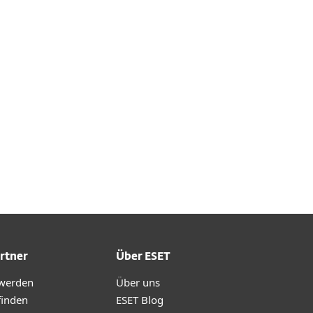
Dokumentation
Download Optionen
Zurück zum einfachen
Download
Andere Produkte-Version
auswählen
rtner
Über ESET
 werden
Über uns
finden
ESET Blog