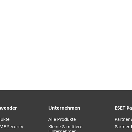
d konfigurieren
DOWNLOAD
wender
Unternehmen
ESET Pa
dukte
Alle Produkte
Partner
ME Security
Kleine & mittlere
Partner 
Unternehmen