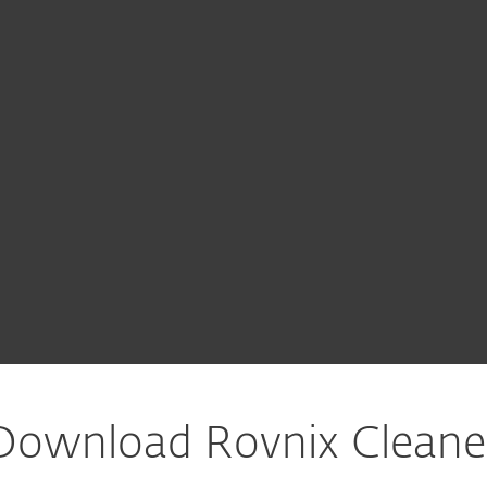
 Unternehmen
Für ESET Partner
ownload
Warum ESET?
Download Rovnix Cleane