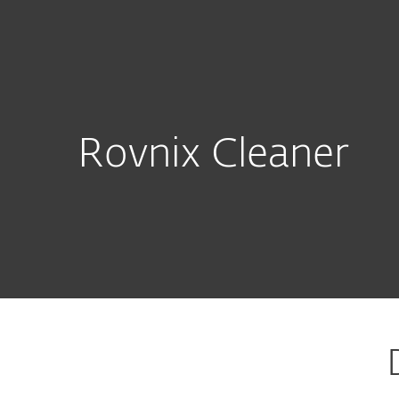
Für Heimanwender
Für
at
Download
Heimanwender-Lösungen
D
Rovnix Cleaner