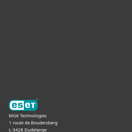
Pour Particuliers
Pour Entreprises
Partnership
Support
A propos d'ESET
MGK Technologies
1 route de Boudersberg
L-3428 Dudelange