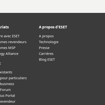
riats
A propos d'ESET
re avec ESET
A propos
mes revendeurs
Technologie
mmes MSP
Presse
gy Alliance
Carrières
Blog ESET
t
xistants
pour particuliers
 business
y Forum
tus Portal
Revendeur