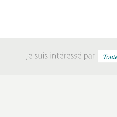
Je suis intéressé par
“ESET est vraiment différent. Il
“ESET
fait son travail en arrière-plan
fait 
en toute discrétion.“