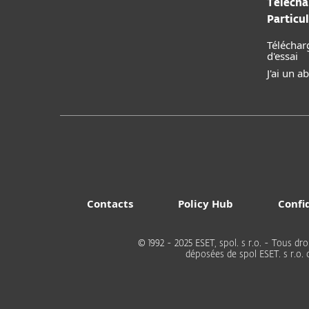
Télécha
Particul
Téléchar
d'essai
J'ai un 
Contacts
Policy Hub
Confi
© 1992 - 2025 ESET, spol. s r.o. - Tous
déposées de spol ESET. s r.o.