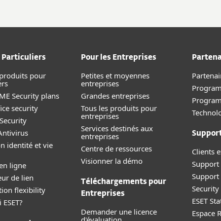
 Particuliers
Pour les Entreprises
Partena
 produits pour
Petites et moyennes
Partenai
ers
entreprises
Program
E Security plans
Grandes entreprises
Progra
ice security
Tous les produits pour
Technolo
entreprises
Security
Services destinés aux
ntivirus
Suppor
entreprises
n identité et vie
Centre de ressources
Clients e
Visionner la démo
Support 
en ligne
Support
eur de lien
Téléchargements pour
Securit
ion flexibility
Entreprises
ESET Sta
i ESET?
Demander une licence
Espace 
d'évaluation