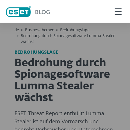
de
>
Businessthemen
>
Bedrohungslage
>
Bedrohung durch Spionagesoftware Lumma Stealer
wächst
BEDROHUNGSLAGE
Bedrohung durch
Spionagesoftware
Lumma Stealer
wächst
ESET Threat Report enthüllt: Lumma
Stealer ist auf dem Vormarsch und