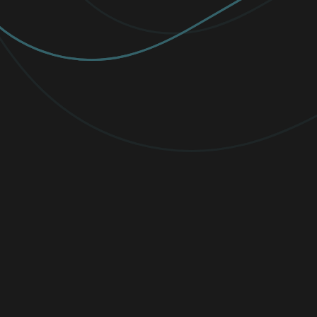
Grupos de Recursos para Empleados
sobre Diversidad
ESET apoya a las mujeres en
ciberseguridad a través de ERGs. Mira a
Viktória Ivanová y Carrie Brown hablar
sobre su impacto.
Leer ahora
Hogar
Empresas