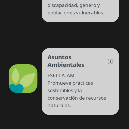
discapacidad, género y
poblaciones vulnerables.
Asuntos
Ambientales
ESET LATAM
Promueve prácticas
sostenibles y la
conservación de recursos
naturales.