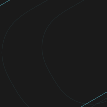
ciberseguridad
Desde 2016, ESET otorga becas para
empoderar a mujeres por sus logros y
excelencia académica en STEM.
Leer ahora