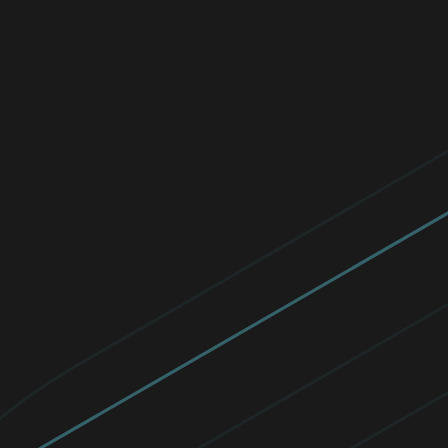
¡Hemos ahorrado 10,000 kg de CO2! En
junio de 2024, nuestra comunidad global
utilizó transporte ecológico, compartiendo
viajes para proteger el planeta.
Leer ahora
Celebrando a mujeres excepcionales en