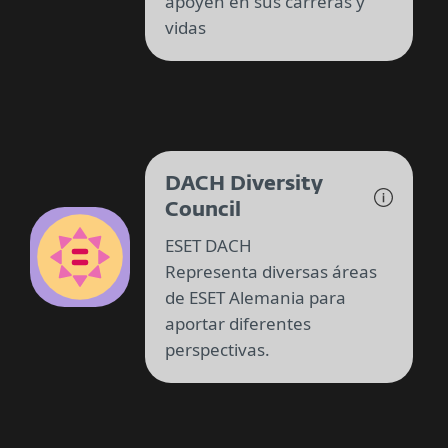
apoyen en sus carreras y
vidas
DACH Diversity
Council
ESET DACH
Representa diversas áreas
de ESET Alemania para
aportar diferentes
perspectivas.