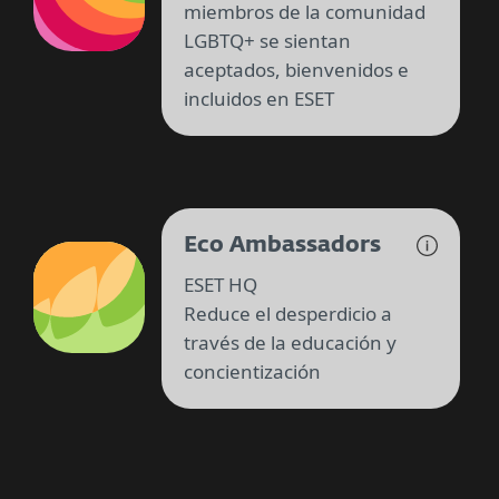
miembros de la comunidad
LGBTQ+ se sientan
aceptados, bienvenidos e
incluidos en ESET
Eco Ambassadors
ESET HQ
Reduce el desperdicio a
través de la educación y
concientización