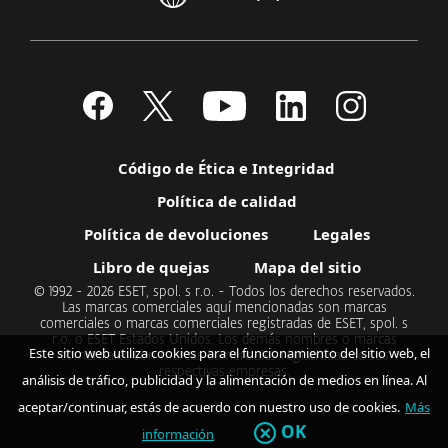
Código de Ética e Integridad
Política de calidad
Política de devoluciones
Legales
Libro de quejas
Mapa del sitio
© 1992 - 2026 ESET, spol. s r.o. - Todos los derechos reservados.
Las marcas comerciales aquí mencionadas son marcas
comerciales o marcas comerciales registradas de ESET, spol. s
r.o. o ESET Estados Unidos. Los demás nombres o marcas
Este sitio web utiliza cookies para el funcionamiento del sitio web, el
comerciales son marcas comerciales registradas de sus
respectivas empresas.
análisis de tráfico, publicidad y la alimentación de medios en línea. Al
aceptar/continuar, estás de acuerdo con nuestro uso de cookies.
Más
OK
información