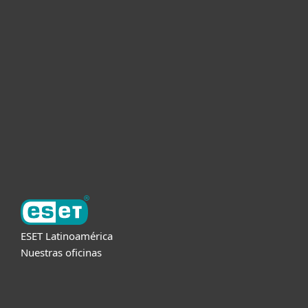
Hogar
Empresas
Partners
Soporte
Acerca de ESET
ESET Latinoamérica
Nuestras oficinas