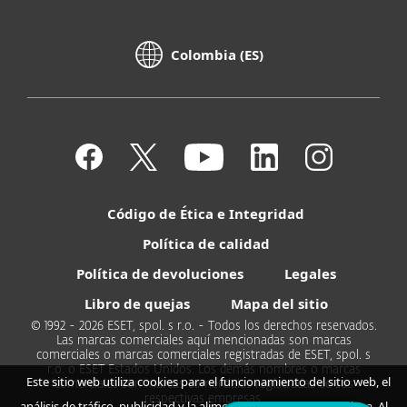
Colombia (ES)
Código de Ética e Integridad
Política de calidad
Política de devoluciones
Legales
Libro de quejas
Mapa del sitio
© 1992 - 2026 ESET, spol. s r.o. - Todos los derechos reservados.
Las marcas comerciales aquí mencionadas son marcas
comerciales o marcas comerciales registradas de ESET, spol. s
r.o. o ESET Estados Unidos. Los demás nombres o marcas
Este sitio web utiliza cookies para el funcionamiento del sitio web, el
comerciales son marcas comerciales registradas de sus
respectivas empresas.
análisis de tráfico, publicidad y la alimentación de medios en línea. Al