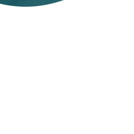
Contenidos
georrestringidos
desbloqueados
Política de no-logs
y mucho más
COMPRAR AHORA
Para PC, macOS, teléfonos inteligentes y tabletas
¿Cuántas VPN
Garantía de devolución
obtendré tras la
de 30 días
compra?