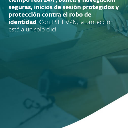
tiempo real 24/7, banca y navegación
seguras, inicios de sesión protegidos y
protección contra el robo de
identidad
. Con ESET VPN, la protección
está a un solo clic!
VPN dentro de ESET
HOME Security
Premium y ESET
HOME Security
Ultimate
Ancho de banda
ilimitado
Protección de Wi-
Fi públicas