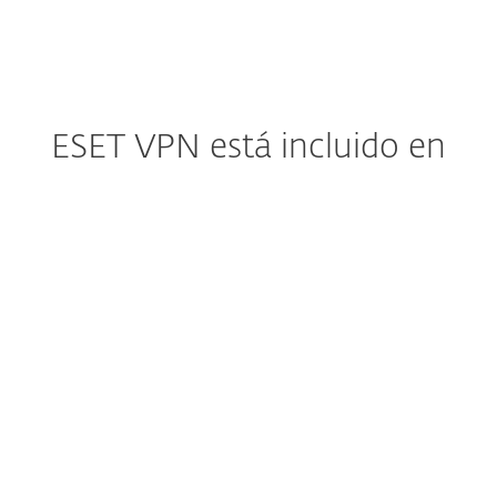
ESET VPN está incluido en
ESET HOME Security
Premium
Con el plan Premium obtendrás:
Protección antivirus en tiempo real