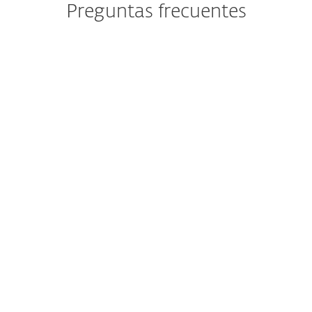
Preguntas frecuentes
¿Cómo descargar ESET VPN?
¿Cómo instalar y activar ESET
VPN?
¿Puedo comprar ESET VPN por
separado?
¿Cuántas VPN obtendré tras la
compra?
¿Qué dispositivos son
compatibles con ESET VPN?
Como cliente existente,