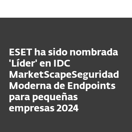
MENU
ESET ha sido nombrada
'Líder' en IDC
MarketScape
S
eguridad
M
oderna
de
E
ndpoints
pa
ra pequeñas
empresas
2024