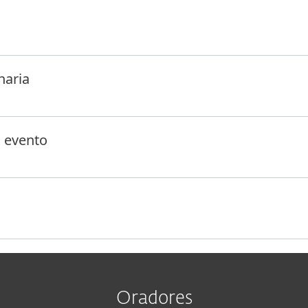
a cultura de ciberseguridad colaborativa.
naria
l evento
Oradores