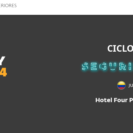
TERIORES
esas
Para Partners
scargar
¿Por qué ESET?
CICLO
Hotel Four P