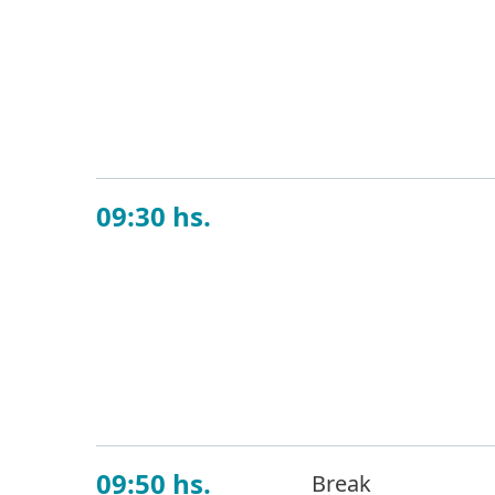
En un mundo donde
protección de la i
clave de esta prob
ataques sofistica
09:30 hs.
Protección de
Los ciberciminales
técnicas y táctic
tecnologías y proc
organización y com
09:50 hs.
Break