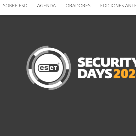
SOBRE ESD
AGENDA
ORADORES
EDICIONES AN
Para el Hogar
Para Empr
CO
ESET Security Days 2024
Protección para el Hogar
De