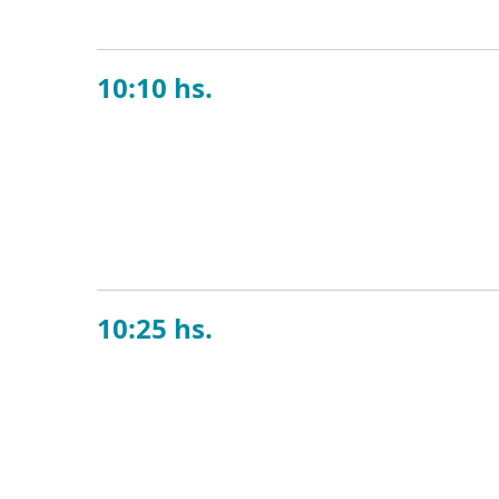
10:10 hs.
Leyes de pro
En esta charla abo
Explicaremos el al
organizaciones.
10:25 hs.
La cultura de
En un mundo en co
capacidad de ajust
tenga acceso a la
cambio de paradig