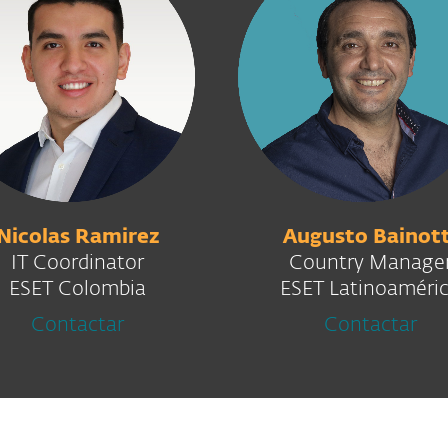
Nicolas Ramirez
Augusto Bainott
IT Coordinator
Country Manage
ESET Colombia
ESET Latinoaméri
Contactar
Contactar