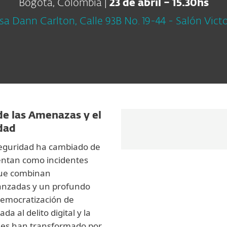
Bogotá
, Colombia |
23 de abril – 15.30hs
sa Dann Carlton, Calle 93B No. 19-44 - Salón Victo
de las Amenazas y el
dad
rseguridad ha cambiado de
entan como incidentes
que combinan
avanzadas y un profundo
democratización de
a al delito digital y la
ales han transformado por