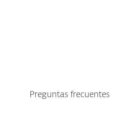
"Sensación de seguridad al pagar
a través de la banca por Internet,
los sitios potencialmente
inseguros se bloquean."
Preguntas frecuentes
¿Cuáles son los requisitos del
sistema?