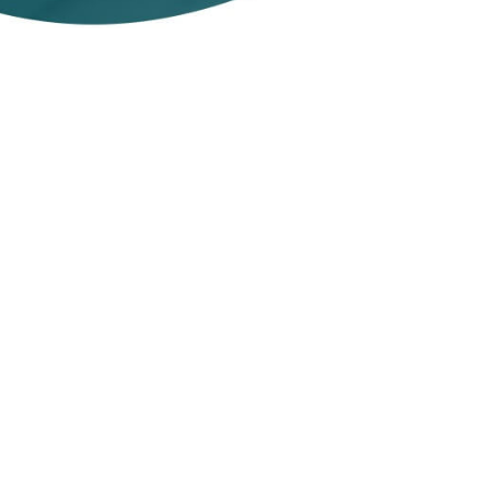
Protección fácil de usar
para bloquear
estafas, proteger transacciones,
eliminar ransomware
, proteger
servidores y más.
Incluye
VPN ilimitado y VPN para el
router.
COMPRAR
Para PC, macOS, smartphones, tablets y Servidores
Windows
¿Cliente existente?