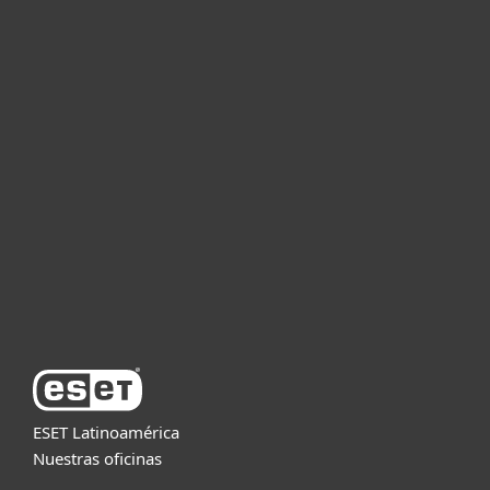
Hogar
Empresas
Partners
Soporte
Acerca de ESET
ESET Latinoamérica
Nuestras oficinas