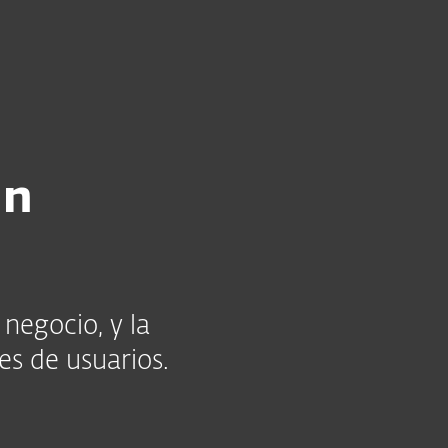
sas
Para Partners
es ESET: Únete ahora
un
negocio, y la
es de usuarios.