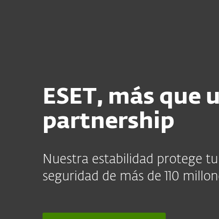
Para el Hogar
Para Empre
CR
Para empresas
Programa Revendedor
Partners
ESET, más que 
partnership
Nuestra estabilidad protege tu 
seguridad de más de 110 millon