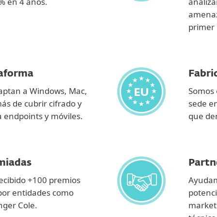
% en 4 años.
analiza
amenaza
primer 
taforma
Fabri
daptan a Windows, Mac,
Somos 
ás de cubrir cifrado y
sede en
a endpoints y móviles.
que dem
miadas
Partn
ecibido +100 premios
Ayudamo
por entidades como
potenci
nger Cole.
marketi