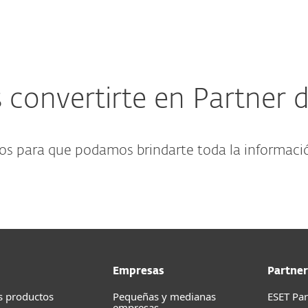
 convertirte en Partner 
os para que podamos brindarte toda la informaci
Empresas
Partner
s productos
Pequeñas y medianas
ESET Pa
empresas