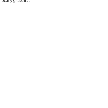
local y gratuita.
anza
Training
lógica
Program