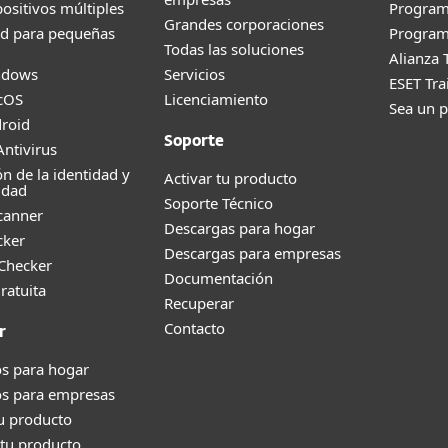
positivos múltiples
Progra
Grandes corporaciones
ad para pequeñas
Program
Todas las soluciones
Alianza 
ndows
Servicios
ESET Tr
cOS
Licenciamiento
Sea un p
roid
Soporte
ntivirus
ón de la identidad y
Activar tu producto
idad
Soporte Técnico
canner
Descargas para hogar
cker
Descargas para empresas
 Checker
Documentación
ratuita
Recuperar
Contacto
r
s para hogar
os para empresas
tu producto
tu producto