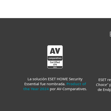
La solución ESET HOME Security
ESET r
Essential fue nombrada.
Product of
Choice"
the Year 2024
por AV-Comparatives.
de Endp