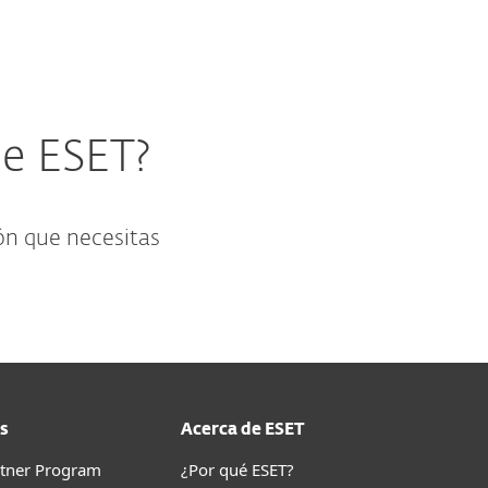
de ESET?
ón que necesitas
s
Acerca de ESET
rtner Program
¿Por qué ESET?