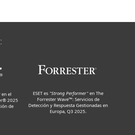
:
ESET es
"Strong Performer"
en The
r
en el
Forrester Wave™: Servicios de
er® 2025
Detección y Respuesta Gestionadas en
ción de
Europa, Q3 2025.