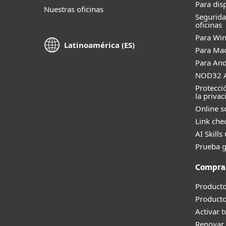
Para dis
Nuestras oficinas
Segurid
oficinas
Para Wi
Latinoamérica (ES)
Para Ma
Para And
NOD32 A
Protecci
la privac
Online s
Link che
AI Skills
Prueba g
Compra
Producto
Product
Activar 
Renovar 