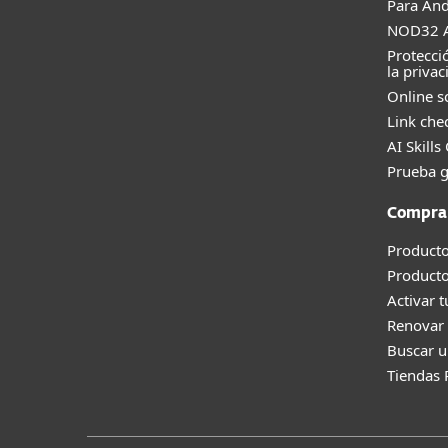
Para And
NOD32 A
Protecci
la privac
Online s
Link che
AI Skills
Prueba g
Compra
Producto
Product
Activar 
Renovar 
Buscar u
Tiendas 