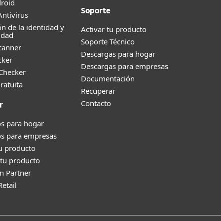
roid
Soporte
ntivirus
ón de la identidad y
Activar tu producto
idad
Soporte Técnico
canner
Descargas para hogar
cker
Descargas para empresas
 Checker
Documentación
ratuita
Recuperar
Contacto
r
s para hogar
os para empresas
tu producto
tu producto
n Partner
Retail