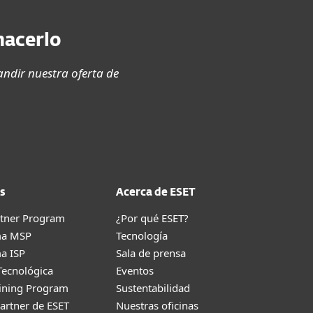
hacerlo
ndir nuestra oferta de
s
Acerca de ESET
rtner Program
¿Por qué ESET?
ma MSP
Tecnología
a ISP
Sala de prensa
Tecnológica
Eventos
aining Program
Sustentabilidad
artner de ESET
Nuestras oficinas