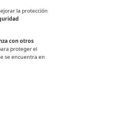
jorar la protección
guridad
nza con otros
para proteger el
ue se encuentra en
 recuperación
Análisis de trá