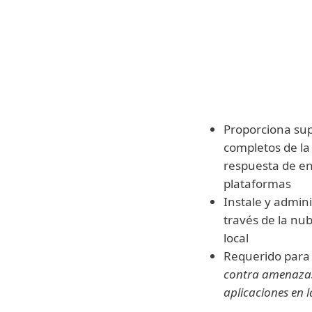
REC
Configu
adminis
instále
Proporciona sup
completos de la
respuesta de en
plataformas
Instale y admin
través de la nub
local
Requerido par
contra amenaza
aplicaciones en 