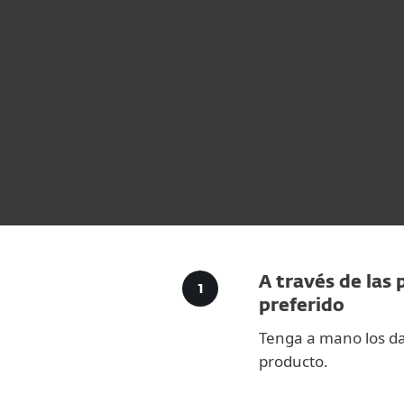
Para el Hogar
Para Empr
CR
Para empresas
Ciberseguridad ESET 
Plataforma
Soluciones
A través de las 
preferido
Tenga a mano los dat
producto.