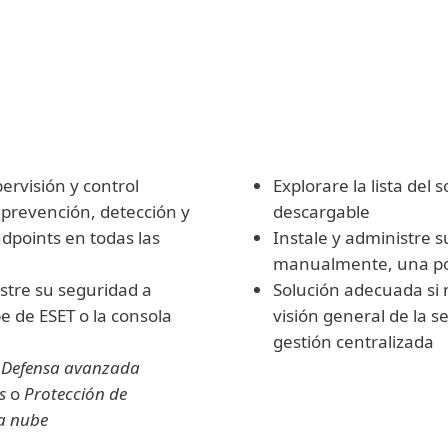
OMENDADO
re la consola de
Descargue e i
tración de ESET e
productos m
la de forma centralizada
ervisión y control
Explorare la lista del 
 prevención, detección y
descargable
dpoints en todas las
Instale y administre 
manualmente, una p
istre su seguridad a
Solución adecuada si 
e de ESET o la consola
visión general de la s
gestión centralizada
a
Defensa avanzada
s
o
Protección de
la nube