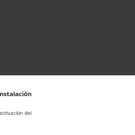
Acerca de
Blog
Tienda
Costa Rica
Ventas corporativas
Cliente existente
instalación
activación del