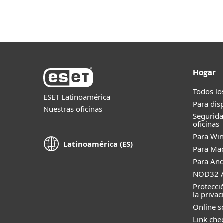
Hogar
Todos lo
ESET Latinoamérica
Para dis
Nuestras oficinas
Segurid
oficinas
Para Wi
Latinoamérica (ES)
Para Ma
Para And
NOD32 A
Protecci
la privac
Online s
Link che