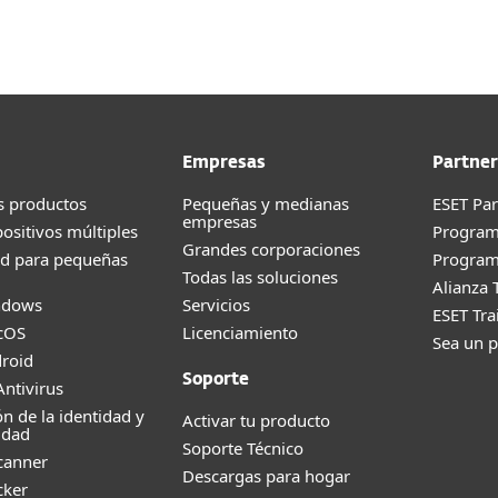
Empresas
Partner
s productos
Pequeñas y medianas
ESET Pa
empresas
positivos múltiples
Progra
Grandes corporaciones
ad para pequeñas
Program
Todas las soluciones
Alianza 
ndows
Servicios
ESET Tr
cOS
Licenciamiento
Sea un p
roid
Soporte
ntivirus
ón de la identidad y
Activar tu producto
idad
Soporte Técnico
canner
Descargas para hogar
cker