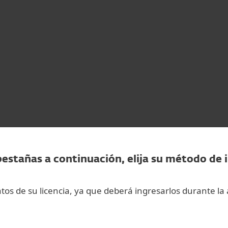
esas
Para Partners
para empresas
Servicios
¿Por qué ESET?
pestañas a continuación, elija su método de 
os de su licencia, ya que deberá ingresarlos durante la 