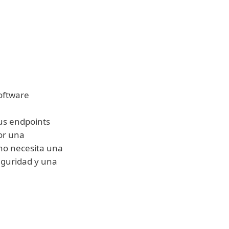
nstale los
anualmente
software
sus endpoints
or una
no necesita una
eguridad y una