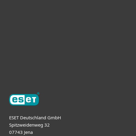
Heimanwender
Unternehmen
ESET Partner
Support
Über ESET
ESET Deutschland GmbH
Spitzweidenweg 32
07743 Jena