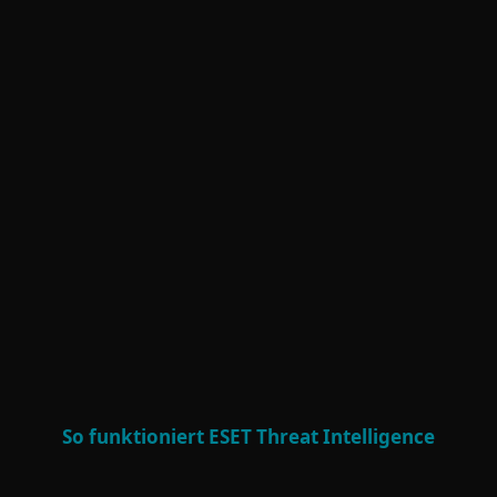
DETAILLIERTE EINBLICKE UND
DIREKTER EXPERTENZUGANG
Exklusive APT‑ und eCrime‑Reports,
Echtzeit‑IOC‑Feeds, KI-basierte Einblicke
und direkter Analystenzugang
unterstützen proaktive Abwehr und
strategische Entscheidungen.
So funktioniert ESET Threat Intelligence