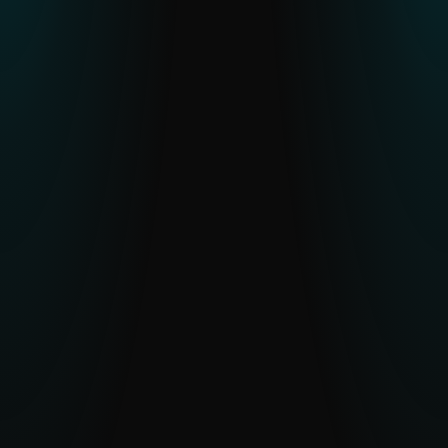
Kompetenz & Kapazität stärken
Verifiziertes Bedrohungswissen und
optionaler Zugang zu ESET Analysten
reduzieren Arbeitsaufwand und
verbessern das Verständnis komplexer
Bedrohungen.