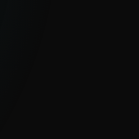
ZEINZIGARTIGE GLOBALE
SICHTBARKEIT
Mit Millionen von Sensoren und hoher
Sichtbarkeit in unterrepräsentierten
Regionen liefert ESET klare Einblicke in
globale und aufkommende