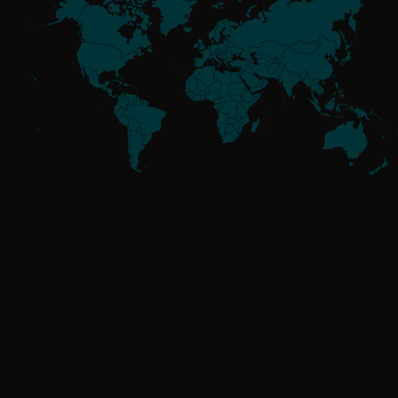
Bedrohungsakteure
im Überblick
NICHT ZUGEORDNET
GoldenJackal
GRUPPEN MIT VERBINDUNGEN
ZU RUSSLAND
Attor
Buhtrap
Callisto
Gamaredon
GreenCube
InvisiMole