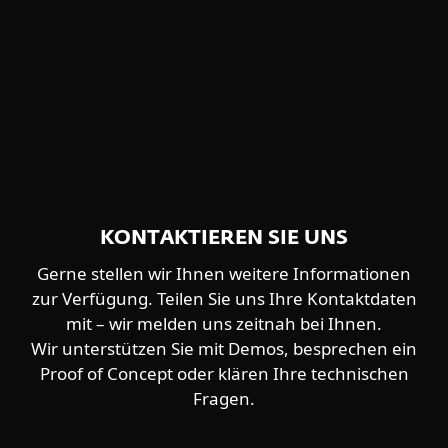
GopherWhisper
DOWNLOAD PDF (IN ENGLISCH)
Gref
Ke3chang
KMA VPN
LongnosedGoblin
Lotus Blossom
LuckyMouse
MirrorFace
Mustang Panda
KONTAKTIEREN SIE UNS
Perplexedgoblin
Gerne stellen wir Ihnen weitere Informationen
PlushDaemon
zur Verfügung. Teilen Sie uns Ihre Kontaktdaten
RedFoxtrot
mit – wir melden uns zeitnah bei Ihnen.
Sinistereye
Wir unterstützen Sie mit Demos, besprechen ein
SneakyDragon
Proof of Concept oder klären Ihre technischen
SparklingGoblin
Fragen.
Speccom
Startupnation