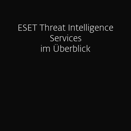
ESET Threat Intelligence
Services
im Überblick
APT-Reports
APT-Reports liefern präzise, umsetzbare
Einblicke in aktuelle Malware-Kampagnen
und gezielte Angriffe durch professionell
organisierte kriminelle Akteure.