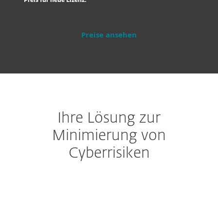
Preis für neue Lizenz.
Preise ansehen
Ihre Lösung zur
Minimierung von
Cyberrisiken
Zuverlässiger Schutz für Microsoft 365 &
Google Workspace Cloud-Anwendungen
Schutz für E-Mails,