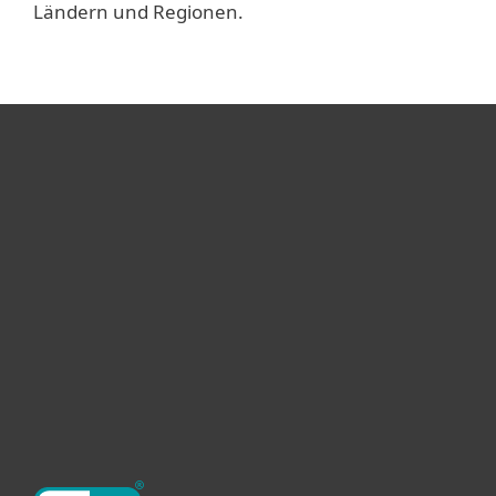
Ländern und Regionen.
Heimanwender
Unternehmen
ESET Partner
Support
Über ESET