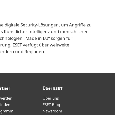
ne digitale Security-Lösungen, um Angriffe zu
us Künstlicher Intelligenz und menschlicher
echnologien „Made in EU“ sorgen für
rung. ESET verfügt über weltweite
 Ländern und Regionen.
rtner
Über ESET
 werden
Über uns
finden
ESET Blog
ogramm
Newsroom