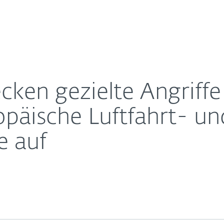
Für
Für ESET
chkarätige europäische Luftfahrt- und Rüstungskonz
Über ESET
ernehmen
Partner
Kontakt
cken gezielte Angriff
päische Luftfahrt- un
e auf