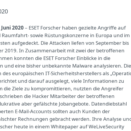
020
. Juni 2020
– ESET Forscher haben gezielte Angriffe auf
d Raumfahrt- sowie Rüstungskonzerne in Europa und im
ten aufgedeckt. Die Attacken liefen von September bis
 2019. In Zusammenarbeit mit zwei der betroffenen
men konnten die ESET Forscher Einblicke in die
n und eine bisher unbekannte Malware analysieren. Di
 des europäischen IT-Sicherheitsherstellers als „Operati
erichtet und darauf ausgelegt, viele Informationen zu
 die Ziele zu kompromittieren, nutzten die Angreifer
schrieben die Hacker Mitarbeiter der betroffenen
ukrative aber gefälschte Jobangebote. Datendiebstahl
aperten E-Mail-Accounts sollten auch Kunden der
älschter Rechnungen gebracht werden. Ihre Analyse un
orscher heute in einem Whitepaper auf WeLiveSecurity