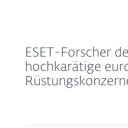
Für
ESET-Forscher decken gezielte Angriffe gegen ho
Heimanwender
Unt
Newsroom
Karriere
ESET-Forscher de
hochkarätige euro
Rüstungskonzern