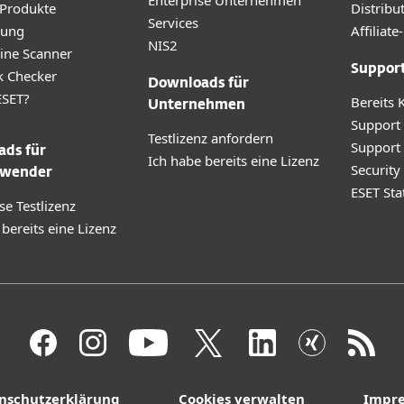
Enterprise Unternehmen
 Produkte
Distribu
Services
rung
Affilia
NIS2
ine Scanner
Suppor
k Checker
Downloads für
SET?
Bereits 
Unternehmen
Support
Testlizenz anfordern
Support
ds für
Ich habe bereits eine Lizenz
Securit
wender
ESET Sta
se Testlizenz
 bereits eine Lizenz
nschutzerklärung
Cookies verwalten
Impr